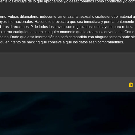
amente los excluye de lo que aprobamos y/o desaprobamos como conductas y/o con
o, vulgar, difamatorio, indecente, amenazante, sexual o cualquier otro material qu
yes Internacionales. Hacer eso provocará que sea inmediata y permanentemente e
net. Las direcciones IP de todos los envíos son registradas como ayuda para reforz
er o cerrar cualquier tema en cualquier momento que lo creamos conveniente. Como
tos. Dado que esta información no será compartida con ninguna tercera parte sin
uier intento de hacking que conlleve a que los datos sean comprometidos.