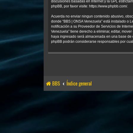
discusiones basadas en Internet y la GPL estrict
phpBB, por favor visite:
https://www.phpbb.com/
.
Acuerda no enviar ningun contenido abusivo, obscen
donde “BBS | ONSA Venezuela” está instalado o Le
notificación a su Proveedor de Servicios de Inter
Venezuela” tiene derecho a eliminar, editar, mov
haya ingresado será almacenada en una base de da
phpBB podrán considerarse responsables por cualq
BBS
Índice general