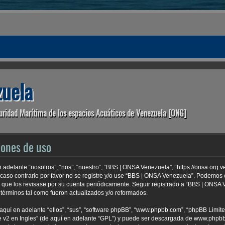
uela
uridad Marítima de los espacios Acuáticos de Venezuela [ONG]
iones de uso
adelante “nosotros”, “nos”, “nuestro”, “BBS | ONSA Venezuela”, “https://onsa.org.
 caso contrario por favor no se registre y/o use “BBS | ONSA Venezuela”. Podemo
e que los revisase por su cuenta periódicamente. Seguir registrado a “BBS | ONSA
términos tal como fueron actualizados y/o reformados.
aquí en adelante “ellos”, “sus”, “software phpBB”, “www.phpbb.com”, “phpBB Limite
 v2 en Ingles
” (de aquí en adelante “GPL”) y puede ser descargada de
www.phpb