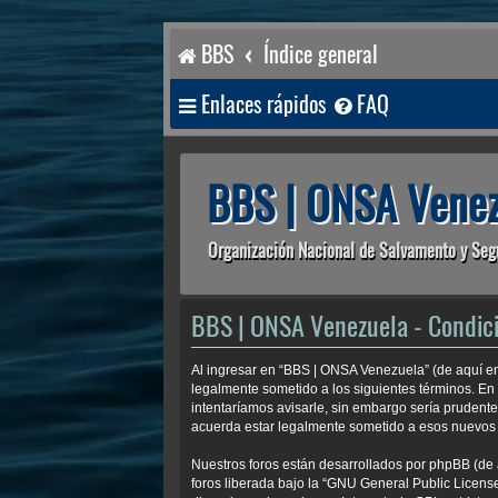
BBS
Índice general
Enlaces rápidos
FAQ
BBS | ONSA Venez
Organización Nacional de Salvamento y Seg
BBS | ONSA Venezuela - Condic
Al ingresar en “BBS | ONSA Venezuela” (de aquí en 
legalmente sometido a los siguientes términos. En
intentaríamos avisarle, sin embargo sería prudent
acuerda estar legalmente sometido a esos nuevos 
Nuestros foros están desarrollados por phpBB (de 
foros liberada bajo la “
GNU General Public License