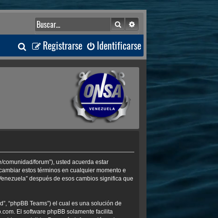
Buscar
Búsqueda avanzada
B
Registrarse
Identificarse
u
s
c
a
r
ve/comunidad/forum”), usted acuerda estar
s cambiar estos términos en cualquier momento e
 Venezuela” después de esos cambios significa que
d”, “phpBB Teams”) el cual es una solución de
b.com
. El software phpBB solamente facilita