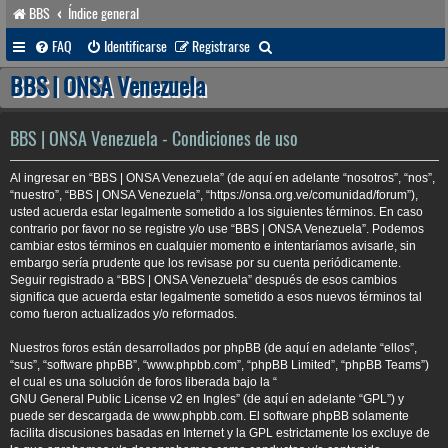
BBS
Índice general
B
FAQ
Identificarse
Registrarse
u
BBS | ONSA Venezuela
s
c
BBS | ONSA Venezuela - Condiciones de uso
a
Al ingresar en “BBS | ONSA Venezuela” (de aquí en adelante “nosotros”, “nos”,
r
“nuestro”, “BBS | ONSA Venezuela”, “https://onsa.org.ve/comunidad/forum”),
usted acuerda estar legalmente sometido a los siguientes términos. En caso
contrario por favor no se registre y/o use “BBS | ONSA Venezuela”. Podemos
cambiar estos términos en cualquier momento e intentaríamos avisarle, sin
embargo sería prudente que los revisase por su cuenta periódicamente.
Seguir registrado a “BBS | ONSA Venezuela” después de esos cambios
significa que acuerda estar legalmente sometido a esos nuevos términos tal
como fueron actualizados y/o reformados.
Nuestros foros están desarrollados por phpBB (de aquí en adelante “ellos”,
“sus”, “software phpBB”, “www.phpbb.com”, “phpBB Limited”, “phpBB Teams”)
el cual es una solución de foros liberada bajo la “
GNU General Public License v2 en Ingles
” (de aquí en adelante “GPL”) y
puede ser descargada de
www.phpbb.com
. El software phpBB solamente
facilita discusiones basadas en Internet y la GPL estrictamente los excluye de