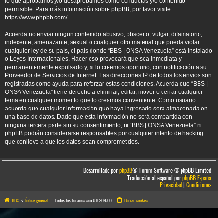
lo que aprobamos y/o desaprobamos como conductas y/o contenido
permisible. Para más información sobre phpBB, por favor visite:
https://www.phpbb.com/
.
Acuerda no enviar ningun contenido abusivo, obsceno, vulgar, difamatorio,
indecente, amenazante, sexual o cualquier otro material que pueda violar
cualquier ley de su país, el país donde “BBS | ONSA Venezuela” está instalado
o Leyes Internacionales. Hacer eso provocará que sea inmediata y
permanentemente expulsado y, si lo creemos oportuno, con notificación a su
Proveedor de Servicios de Internet. Las direcciones IP de todos los envíos son
registradas como ayuda para reforzar estas condiciones. Acuerda que “BBS |
ONSA Venezuela” tiene derecho a eliminar, editar, mover o cerrar cualquier
tema en cualquier momento que lo creamos conveniente. Como usuario
acuerda que cualquier información que haya ingresado será almacenada en
una base de datos. Dado que esta información no será compartida con
ninguna tercera parte sin su consentimiento, ni “BBS | ONSA Venezuela” ni
phpBB podrán considerarse responsables por cualquier intento de hacking
que conlleve a que los datos sean comprometidos.
Desarrollado por
phpBB
® Forum Software © phpBB Limited
Traducción al español por
phpBB España
Privacidad
|
Condiciones
BBS
Índice general
Todos los horarios son
UTC-04:00
Borrar cookies