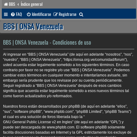
BBS
Índice general
B
FAQ
Identificarse
Registrarse
u
BBS | ONSA Venezuela
s
c
BBS | ONSA Venezuela - Condiciones de uso
a
Al ingresar en “BBS | ONSA Venezuela” (de aquí en adelante “nosotros”, “nos”,
r
“nuestro”, “BBS | ONSA Venezuela”, “https://onsa.org.ve/comunidad/forum”),
usted acuerda estar legalmente sometido a los siguientes términos. En caso
contrario por favor no se registre y/o use “BBS | ONSA Venezuela”. Podemos
cambiar estos términos en cualquier momento e intentaríamos avisarle, sin
embargo sería prudente que los revisase por su cuenta periódicamente.
Seguir registrado a “BBS | ONSA Venezuela” después de esos cambios
significa que acuerda estar legalmente sometido a esos nuevos términos tal
como fueron actualizados y/o reformados.
Nuestros foros están desarrollados por phpBB (de aquí en adelante “ellos”,
“sus”, “software phpBB”, “www.phpbb.com”, “phpBB Limited”, “phpBB Teams”)
el cual es una solución de foros liberada bajo la “
GNU General Public License v2 en Ingles
” (de aquí en adelante “GPL”) y
puede ser descargada de
www.phpbb.com
. El software phpBB solamente
facilita discusiones basadas en Internet y la GPL estrictamente los excluye de