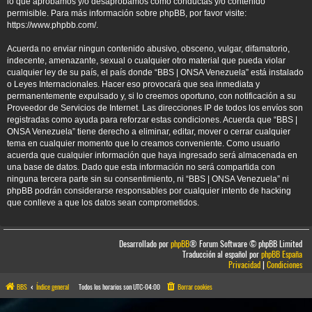
lo que aprobamos y/o desaprobamos como conductas y/o contenido
permisible. Para más información sobre phpBB, por favor visite:
https://www.phpbb.com/
.
Acuerda no enviar ningun contenido abusivo, obsceno, vulgar, difamatorio,
indecente, amenazante, sexual o cualquier otro material que pueda violar
cualquier ley de su país, el país donde “BBS | ONSA Venezuela” está instalado
o Leyes Internacionales. Hacer eso provocará que sea inmediata y
permanentemente expulsado y, si lo creemos oportuno, con notificación a su
Proveedor de Servicios de Internet. Las direcciones IP de todos los envíos son
registradas como ayuda para reforzar estas condiciones. Acuerda que “BBS |
ONSA Venezuela” tiene derecho a eliminar, editar, mover o cerrar cualquier
tema en cualquier momento que lo creamos conveniente. Como usuario
acuerda que cualquier información que haya ingresado será almacenada en
una base de datos. Dado que esta información no será compartida con
ninguna tercera parte sin su consentimiento, ni “BBS | ONSA Venezuela” ni
phpBB podrán considerarse responsables por cualquier intento de hacking
que conlleve a que los datos sean comprometidos.
Desarrollado por
phpBB
® Forum Software © phpBB Limited
Traducción al español por
phpBB España
Privacidad
|
Condiciones
BBS
Índice general
Todos los horarios son
UTC-04:00
Borrar cookies