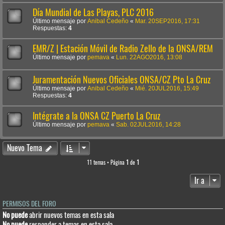
Día Mundial de Las Playas, PLC 2016
Último mensaje por
Anibal Cedeño
«
Mar. 20SEP2016, 17:31
Respuestas:
4
EMR/Z | Estación Móvil de Radio Zello de la ONSA/REM
Último mensaje por
pemava
«
Lun. 22AGO2016, 13:08
Juramentación Nuevos Oficiales ONSA/CZ Pto La Cruz
Último mensaje por
Anibal Cedeño
«
Mié. 20JUL2016, 15:49
Respuestas:
4
Intégrate a la ONSA CZ Puerto La Cruz
Último mensaje por
pemava
«
Sab. 02JUL2016, 14:28
Nuevo Tema
11 temas • Página
1
de
1
Ir a
PERMISOS DEL FORO
No puede
abrir nuevos temas en esta sala
No puede
responder a temas en esta sala