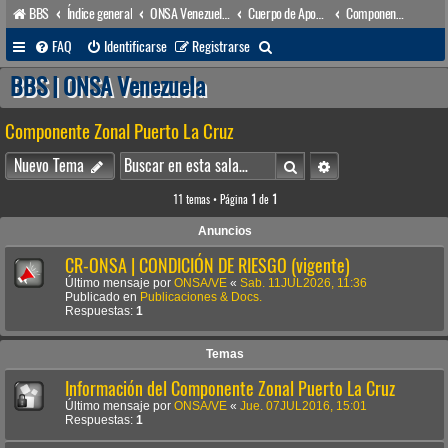
BBS
Índice general
ONSA Venezuela (acceso público)
Cuerpo de Apoyo & Salvamento Marítimo (órgano operacional)
Componente Zonal Puerto La Cruz
B
FAQ
Identificarse
Registrarse
u
BBS | ONSA Venezuela
s
Componente Zonal Puerto La Cruz
c
a
Buscar
Búsqueda avanzada
Nuevo Tema
r
11 temas • Página
1
de
1
Anuncios
CR-ONSA | CONDICIÓN DE RIESGO (vigente)
Último mensaje por
ONSA/VE
«
Sab. 11JUL2026, 11:36
Publicado en
Publicaciones & Docs.
Respuestas:
1
Temas
Información del Componente Zonal Puerto La Cruz
Último mensaje por
ONSA/VE
«
Jue. 07JUL2016, 15:01
Respuestas:
1