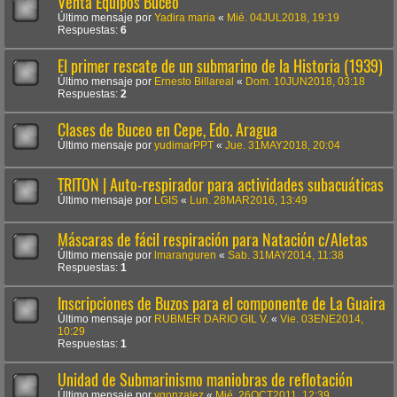
Venta Equipos Buceo
Último mensaje por
Yadira maria
«
Mié. 04JUL2018, 19:19
Respuestas:
6
El primer rescate de un submarino de la Historia (1939)
Último mensaje por
Ernesto Billareal
«
Dom. 10JUN2018, 03:18
Respuestas:
2
Clases de Buceo en Cepe, Edo. Aragua
Último mensaje por
yudimarPPT
«
Jue. 31MAY2018, 20:04
TRITON | Auto-respirador para actividades subacuáticas
Último mensaje por
LGIS
«
Lun. 28MAR2016, 13:49
Máscaras de fácil respiración para Natación c/Aletas
Último mensaje por
lmaranguren
«
Sab. 31MAY2014, 11:38
Respuestas:
1
Inscripciones de Buzos para el componente de La Guaira
Último mensaje por
RUBMER DARIO GIL V.
«
Vie. 03ENE2014,
10:29
Respuestas:
1
Unidad de Submarinismo maniobras de reflotación
Último mensaje por
vgonzalez
«
Mié. 26OCT2011, 12:39