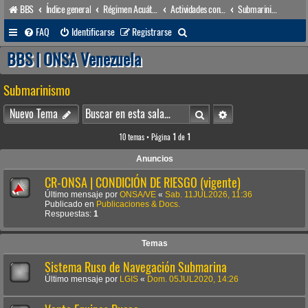
BBS
Índice general
Régimen Acuático venezolano
Actividades conexas
Submarinismo
B
FAQ
Identificarse
Registrarse
u
BBS | ONSA Venezuela
s
Submarinismo
c
a
Buscar
Búsqueda avanzada
Nuevo Tema
r
10 temas • Página
1
de
1
Anuncios
CR-ONSA | CONDICIÓN DE RIESGO (vigente)
Último mensaje por
ONSA/VE
«
Sab. 11JUL2026, 11:36
Publicado en
Publicaciones & Docs.
Respuestas:
1
Temas
Sistema Ruso de Navegación Submarina
Último mensaje por
LGIS
«
Dom. 05JUL2020, 14:26