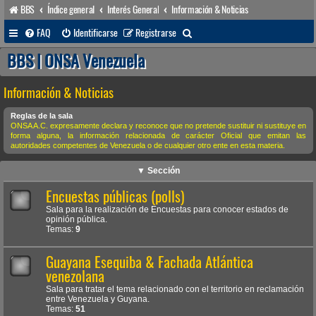
BBS
Índice general
Interés General
Información & Noticias
B
FAQ
Identificarse
Registrarse
u
BBS | ONSA Venezuela
s
Información & Noticias
c
a
Reglas de la sala
ONSA A.C. expresamente declara y reconoce que no pretende sustituir ni sustituye en
r
forma alguna, la información relacionada de carácter Oficial que emitan las
autoridades competentes de Venezuela o de cualquier otro ente en esta materia.
▼ Sección
Encuestas públicas (polls)
Sala para la realización de Encuestas para conocer estados de
opinión pública.
Temas:
9
Guayana Esequiba & Fachada Atlántica
venezolana
Sala para tratar el tema relacionado con el territorio en reclamación
entre Venezuela y Guyana.
Temas:
51