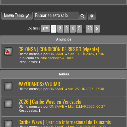
Buscar
Búsqueda avanzada
Nuevo Tema
1
2
3
4
5
23
Página
1
de
23
Siguiente
559 temas
…
Anuncios
CR-ONSA | CONDICIÓN DE RIESGO (vigente)
Último mensaje por
ONSA/VE
«
Sab. 11JUL2026, 11:36
Publicado en
Publicaciones & Docs.
Respuestas:
1
Temas
#AYÚDANOSaAYUDAR
Último mensaje por
ONSA/VE
«
Vie. 26JUN2026, 17:30
2026 | Caribe Wave en Venezuela
Último mensaje por
ONSA/VE
«
Mié. 11MAR2026, 00:27
Respuestas:
1
Caribe Wave | Ejercicio Internacional de Tsunamis
Último mensaje por
ONSA/VE
«
Lun. 02MAR2026, 13:00