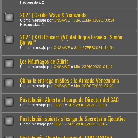
Respuestas:
2
2021 | Caribe Wave & Venezuela
Último mensaje por
ONSA/VE
«
Jue. 11MAR2021, 03:34
Respuestas:
1
2021 | XXII Crucero (AT) del Buque Escuela "Simón
Bolívar"
Último mensaje por
ONSA/VE
«
Sab. 27FEB2021, 14:54
Los Náufragos de Güiria
Último mensaje por
ONSA/VE
«
Mié. 23DIC2020, 01:47
China le entrega misiles a la Armada Venezolana
Último mensaje por
ONSA/VE
«
Mar. 20OCT2020, 02:21
Postulación Abierta al cargo de Director del CAC
Último mensaje por
FEMA
«
Mié. 29JUL2020, 23:30
Postulación abierta al cargo de Secretario Ejecutivo
Último mensaje por
FEMA
«
Mié. 29JUL2020, 23:16
Postulación Abierta al cargo de COMCASMAR