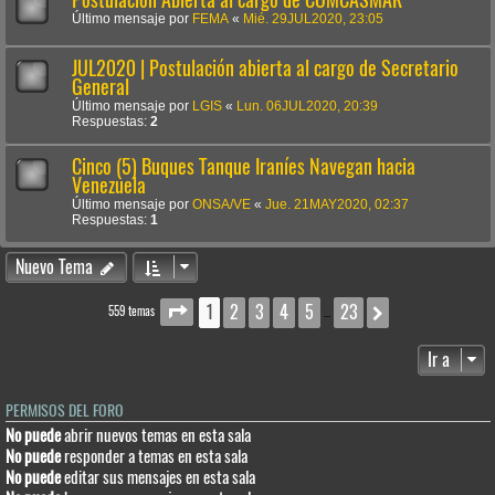
Último mensaje por
FEMA
«
Mié. 29JUL2020, 23:05
JUL2020 | Postulación abierta al cargo de Secretario
General
Último mensaje por
LGIS
«
Lun. 06JUL2020, 20:39
Respuestas:
2
Cinco (5) Buques Tanque Iraníes Navegan hacia
Venezuela
Último mensaje por
ONSA/VE
«
Jue. 21MAY2020, 02:37
Respuestas:
1
Nuevo Tema
1
2
3
4
5
23
Página
1
de
23
Siguiente
559 temas
…
Ir a
PERMISOS DEL FORO
No puede
abrir nuevos temas en esta sala
No puede
responder a temas en esta sala
No puede
editar sus mensajes en esta sala