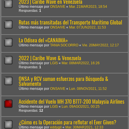
2023 | Caribe Wave en Venezuela
Último mensaje por
ONSA/VE
«
Mar. 21MAR2023, 18:54
Respuestas:
1
Rutas más transitadas del Transporte Marítimo Global
Último mensaje por
ONSA/VE
«
Mar. 07JUN2022, 11:53
La Odisea del «CANAIMA»
Último mensaje por
TANIA SOCORRO
«
Vie. 20MAY2022, 12:17
2022 | Caribe Wave & Venezuela
Último mensaje por
LGIS
«
Mar. 08MAR2022, 16:26
Respuestas:
1
ONSA y RCV suman esfuerzos para Búsqueda &
Salvamento
Último mensaje por
ONSA/VE
«
Lun. 08NOV2021, 11:52
Accidente del Vuelo MH 370 B777-200 Malaysia Airlines
Último mensaje por
LGIS
«
Lun. 09AGO2021, 00:25
Respuestas:
12
¿Cómo es la Operación para reflotar el Ever Given?
Último mensaje por
eddygil
«
Mar. 30MAR2021, 12:33