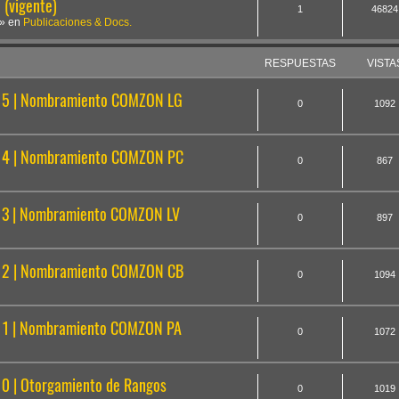
(vigente)
1
46824
» en
Publicaciones & Docs.
RESPUESTAS
VISTA
5 | Nombramiento COMZON LG
0
1092
14 | Nombramiento COMZON PC
0
867
3 | Nombramiento COMZON LV
0
897
12 | Nombramiento COMZON CB
0
1094
1 | Nombramiento COMZON PA
0
1072
 | Otorgamiento de Rangos
0
1019