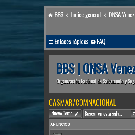
BBS
Índice general
ONSA Venezu
Enlaces rápidos
FAQ
BBS | ONSA Venez
Organización Nacional de Salvamento y Seg
CASMAR/COMNACIONAL
Nuevo Tema
ANUNCIOS