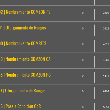
2 | Nombramiento COMZON PL
0
3302
 | Otorgamiento de Rangos
0
3922
0 | Nombramiento COMRECE
0
4512
99 | Nombramiento COMZON CA
0
4569
98 | Nombramiento COMZON PC
0
4374
 | Otorgamiento de Rangos
0
6202
 | Pase a Condicion OdR
0
5551