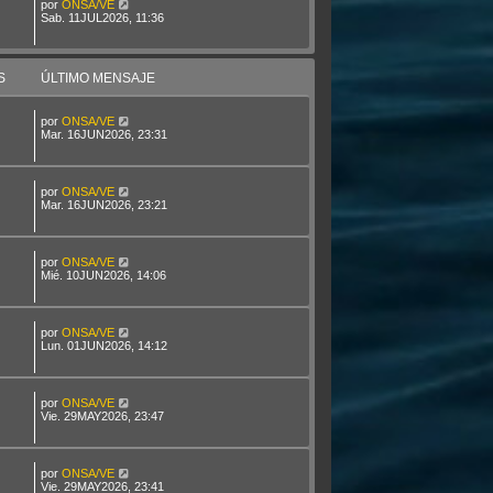
por
ONSA/VE
Sab. 11JUL2026, 11:36
S
ÚLTIMO MENSAJE
por
ONSA/VE
Mar. 16JUN2026, 23:31
por
ONSA/VE
Mar. 16JUN2026, 23:21
por
ONSA/VE
Mié. 10JUN2026, 14:06
por
ONSA/VE
Lun. 01JUN2026, 14:12
por
ONSA/VE
Vie. 29MAY2026, 23:47
por
ONSA/VE
Vie. 29MAY2026, 23:41