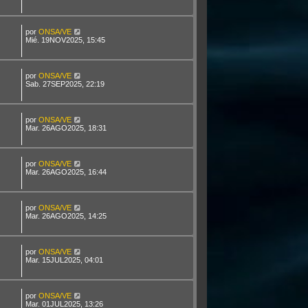
por
ONSA/VE
Mié. 19NOV2025, 15:45
por
ONSA/VE
Sab. 27SEP2025, 22:19
por
ONSA/VE
Mar. 26AGO2025, 18:31
por
ONSA/VE
Mar. 26AGO2025, 16:44
por
ONSA/VE
Mar. 26AGO2025, 14:25
por
ONSA/VE
Mar. 15JUL2025, 04:01
por
ONSA/VE
Mar. 01JUL2025, 13:26