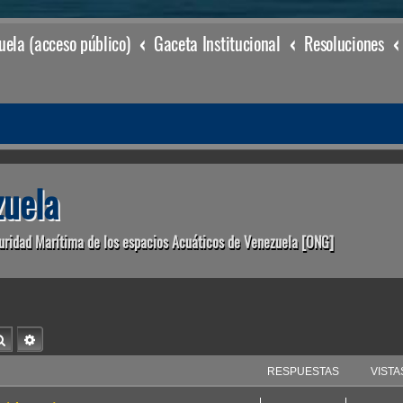
ela (acceso público)
Gaceta Institucional
Resoluciones
uela
uridad Marítima de los espacios Acuáticos de Venezuela [ONG]
Buscar
Búsqueda avanzada
RESPUESTAS
VISTA