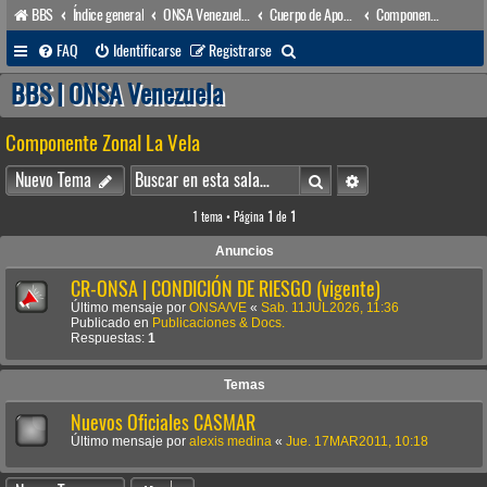
BBS
Índice general
ONSA Venezuela (acceso público)
Cuerpo de Apoyo & Salvamento Marítimo (órgano operacional)
Componente Zonal La Vela
B
FAQ
Identificarse
Registrarse
u
BBS | ONSA Venezuela
s
Componente Zonal La Vela
c
a
Buscar
Búsqueda avanzada
Nuevo Tema
r
1 tema • Página
1
de
1
Anuncios
CR-ONSA | CONDICIÓN DE RIESGO (vigente)
Último mensaje por
ONSA/VE
«
Sab. 11JUL2026, 11:36
Publicado en
Publicaciones & Docs.
Respuestas:
1
Temas
Nuevos Oficiales CASMAR
Último mensaje por
alexis medina
«
Jue. 17MAR2011, 10:18