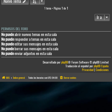
Nuevo Tema
1 tema • Página
1
de
1
Ir a
PERMISOS DEL FORO
No puede
abrir nuevos temas en esta sala
No puede
responder a temas en esta sala
No puede
editar sus mensajes en esta sala
No puede
borrar sus mensajes en esta sala
No puede
enviar adjuntos en esta sala
Desarrollado por
phpBB
® Forum Software © phpBB Limited
Traducción al español por
phpBB España
Privacidad
|
Condiciones
BBS
Índice general
Todos los horarios son
UTC-04:00
Borrar cookies