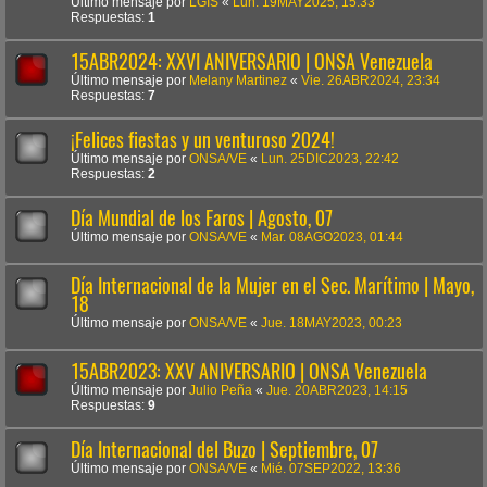
Último mensaje por
LGIS
«
Lun. 19MAY2025, 15:33
Respuestas:
1
15ABR2024: XXVI ANIVERSARIO | ONSA Venezuela
Último mensaje por
Melany Martinez
«
Vie. 26ABR2024, 23:34
Respuestas:
7
¡Felices fiestas y un venturoso 2024!
Último mensaje por
ONSA/VE
«
Lun. 25DIC2023, 22:42
Respuestas:
2
Día Mundial de los Faros | Agosto, 07
Último mensaje por
ONSA/VE
«
Mar. 08AGO2023, 01:44
Día Internacional de la Mujer en el Sec. Marítimo | Mayo,
18
Último mensaje por
ONSA/VE
«
Jue. 18MAY2023, 00:23
15ABR2023: XXV ANIVERSARIO | ONSA Venezuela
Último mensaje por
Julio Peña
«
Jue. 20ABR2023, 14:15
Respuestas:
9
Día Internacional del Buzo | Septiembre, 07
Último mensaje por
ONSA/VE
«
Mié. 07SEP2022, 13:36