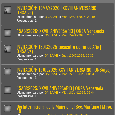
INVITACIÓN: 16MAY2026 | XXVIII ANIVERSARIO
ONSA(ve)
Último mensaje por
ONSA/VE
«
Mar. 12MAY2026, 21:49
Respuestas:
1
15ABR2026: XXVIII ANIVERSARIO | ONSA Venezuela
Último mensaje por
ONSA/VE
«
Mié. 15ABR2026, 23:51
INVITACIÓN: 13DIC2025 Encuentro de Fin de Año |
ONSA(ve)
Último mensaje por
ONSA/VE
«
Jue. 11DIC2025, 16:35
Respuestas:
1
INVITACIÓN: 19JUL2025 XXVII ANIVERSARIO | ONSA(ve)
Último mensaje por
ONSA/VE
«
Mar. 15JUL2025, 00:04
Respuestas:
1
15ABR2025: XXVII ANIVERSARIO | ONSA Venezuela
Último mensaje por
ONSA/VE
«
Mié. 18JUN2025, 02:44
Respuestas:
1
Día Internacional de la Mujer en el Sec. Marítimo | Mayo,
18