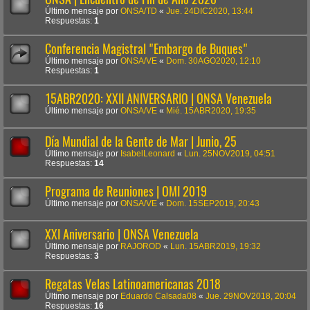
Último mensaje por
ONSA/TD
«
Jue. 24DIC2020, 13:44
Respuestas:
1
Conferencia Magistral "Embargo de Buques"
Último mensaje por
ONSA/VE
«
Dom. 30AGO2020, 12:10
Respuestas:
1
15ABR2020: XXII ANIVERSARIO | ONSA Venezuela
Último mensaje por
ONSA/VE
«
Mié. 15ABR2020, 19:35
Día Mundial de la Gente de Mar | Junio, 25
Último mensaje por
IsabelLeonard
«
Lun. 25NOV2019, 04:51
Respuestas:
14
Programa de Reuniones | OMI 2019
Último mensaje por
ONSA/VE
«
Dom. 15SEP2019, 20:43
XXI Aniversario | ONSA Venezuela
Último mensaje por
RAJOROD
«
Lun. 15ABR2019, 19:32
Respuestas:
3
Regatas Velas Latinoamericanas 2018
Último mensaje por
Eduardo Calsada08
«
Jue. 29NOV2018, 20:04
Respuestas:
16