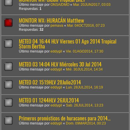
Último mensaje por
ONSA/DMO
«
Mar. 20JUN2017, 03:03
Respuestas:
1
MONITOR WX: HURACÁN Matthew
Último mensaje por
pemava
«
Mar. 04OCT2016, 07:23
Respuestas:
32
METEO 04 16:44 HLV Viernes 01 Ago 2014 Tropical
Storm Bertha
Último mensaje por
eddygil
«
Vie. 01AGO2014, 17:30
METEO 03 14:04 HLV Miércoles 30 Jul 2014
Último mensaje por
eddygil
«
Mié. 30JUL2014, 14:34
METEO 02 1519HLV 28Julio2014
Último mensaje por
eddygil
«
Lun. 28JUL2014, 16:19
METEO 01 1244HLV 26JUL2014
Último mensaje por
eddygil
«
Sab. 26JUL2014, 13:23
Primeros pronósticos de huracanes para 2014…
Último mensaje por
eddygil
«
Dom. 09MAR2014, 00:23