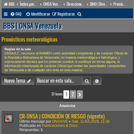
BBS
Índice general
ONSA Venezuela (acceso público)
Direcciones Administrativas
DMO | Dirección de Meteorología & Oceanografía
Pronósticos meteorológicos
B
FAQ
Identificarse
Registrarse
u
BBS | ONSA Venezuela
s
Pronósticos meteorológicos
c
a
Reglas de la sala
ONSA A.C. reconoce al INAMEH como autoridad competente y de carácter Oficial de
r
la República Bolivariana de Venezuela, en materia meteorológica e hidrológica; y
expresamente declara que no pretende sustituir ni sustituye en forma alguna, la
información relacionada de carácter Oficial que emitan las autoridades competentes
de Venezuela o de cualquier otro ente en esta materia.
Buscar
Búsqueda avanzada
Nuevo Tema
1
2
Siguiente
33 temas
Anuncios
CR-ONSA | CONDICIÓN DE RIESGO (vigente)
Último mensaje por
ONSA/VE
«
Sab. 11JUL2026, 11:36
Publicado en
Publicaciones & Docs.
Respuestas:
1