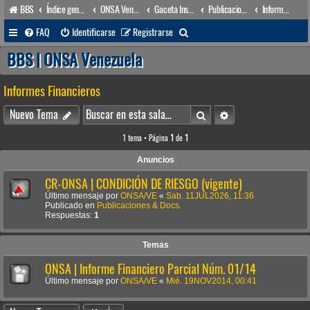
BBS
Índice general
ONSA Venezuela (acceso público)
Gaceta Institucional
Publicaciones & Docs.
Informes Financieros
B
FAQ
Identificarse
Registrarse
u
BBS | ONSA Venezuela
s
Informes Financieros
c
a
Buscar
Búsqueda avanzada
Nuevo Tema
r
1 tema • Página
1
de
1
Anuncios
CR-ONSA | CONDICIÓN DE RIESGO (vigente)
Último mensaje por
ONSA/VE
«
Sab. 11JUL2026, 11:36
Publicado en
Publicaciones & Docs.
Respuestas:
1
Temas
ONSA | Informe Financiero Parcial Núm. 01/14
Último mensaje por
ONSA/VE
«
Mié. 19NOV2014, 00:41