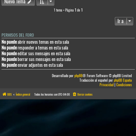
Nuevo Tema
1 tema • Página
1
de
1
Ir a
PERMISOS DEL FORO
No puede
abrir nuevos temas en esta sala
No puede
responder a temas en esta sala
No puede
editar sus mensajes en esta sala
No puede
borrar sus mensajes en esta sala
No puede
enviar adjuntos en esta sala
Desarrollado por
phpBB
® Forum Software © phpBB Limited
Traducción al español por
phpBB España
Privacidad
|
Condiciones
BBS
Índice general
Todos los horarios son
UTC-04:00
Borrar cookies