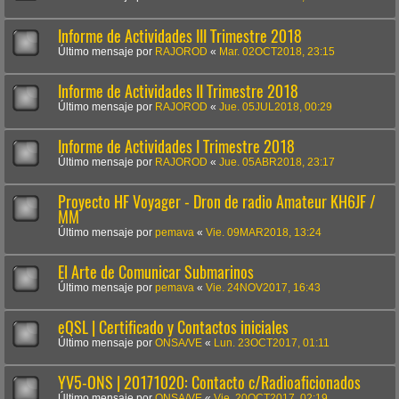
Informe de Actividades III Trimestre 2018
Último mensaje por
RAJOROD
«
Mar. 02OCT2018, 23:15
Informe de Actividades II Trimestre 2018
Último mensaje por
RAJOROD
«
Jue. 05JUL2018, 00:29
Informe de Actividades I Trimestre 2018
Último mensaje por
RAJOROD
«
Jue. 05ABR2018, 23:17
Proyecto HF Voyager - Dron de radio Amateur KH6JF /
MM
Último mensaje por
pemava
«
Vie. 09MAR2018, 13:24
El Arte de Comunicar Submarinos
Último mensaje por
pemava
«
Vie. 24NOV2017, 16:43
eQSL | Certificado y Contactos iniciales
Último mensaje por
ONSA/VE
«
Lun. 23OCT2017, 01:11
YV5-ONS | 20171020: Contacto c/Radioaficionados
Último mensaje por
ONSA/VE
«
Vie. 20OCT2017, 02:19