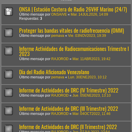
ONSA | Estación Costera de Radio 26VHF Marino (24/7)
Último mensaje por
ONSA/VE
«
Mar. 14JUL2026, 14:09
Respuestas:
3
Proteger las bandas vitales de radiofrecuencia (OMM)
Último mensaje por
pemava
«
Vie. 03NOV2023, 19:39
Informe Actividades de Radiocomunicaciones Trimestre I
2023
Último mensaje por
RAJOROD
«
Mar. 11ABR2023, 19:42
Día del Radio Aficionado Venezolano
Último mensaje por
pemava
«
Lun. 30ENE2023, 10:12
Informe de Actividades de DRC (IV Trimestre) 2022
Último mensaje por
RAJOROD
«
Jue. 05ENE2023, 13:10
Informe de Actividades de DRC (III Trimestre) 2022
Último mensaje por
RAJOROD
«
Mar. 04OCT2022, 11:46
Informe de Actividades de DRC (II Trimestre) 2022
Último mensaje por
RAJOROD
«
Jue. 07JUL2022, 22:54