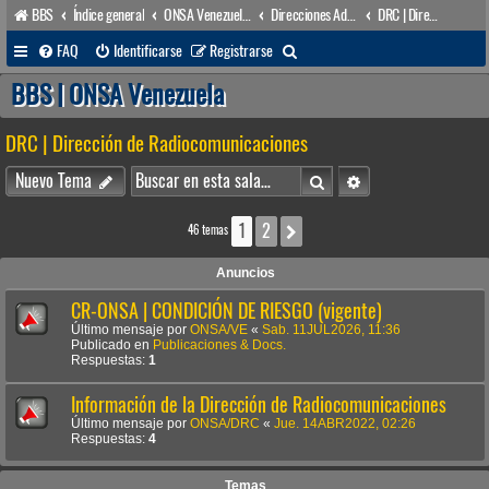
BBS
Índice general
ONSA Venezuela (acceso público)
Direcciones Administrativas
DRC | Dirección de Radiocomunicaciones
B
FAQ
Identificarse
Registrarse
u
BBS | ONSA Venezuela
s
DRC | Dirección de Radiocomunicaciones
c
a
Buscar
Búsqueda avanzada
Nuevo Tema
r
1
2
Siguiente
46 temas
Anuncios
CR-ONSA | CONDICIÓN DE RIESGO (vigente)
Último mensaje por
ONSA/VE
«
Sab. 11JUL2026, 11:36
Publicado en
Publicaciones & Docs.
Respuestas:
1
Información de la Dirección de Radiocomunicaciones
Último mensaje por
ONSA/DRC
«
Jue. 14ABR2022, 02:26
Respuestas:
4
Temas