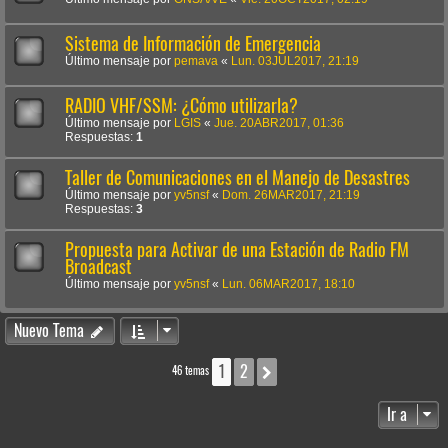
Sistema de Información de Emergencia
Último mensaje por
pemava
«
Lun. 03JUL2017, 21:19
RADIO VHF/SSM: ¿Cómo utilizarla?
Último mensaje por
LGIS
«
Jue. 20ABR2017, 01:36
Respuestas:
1
Taller de Comunicaciones en el Manejo de Desastres
Último mensaje por
yv5nsf
«
Dom. 26MAR2017, 21:19
Respuestas:
3
Propuesta para Activar de una Estación de Radio FM
Broadcast
Último mensaje por
yv5nsf
«
Lun. 06MAR2017, 18:10
Nuevo Tema
1
2
Siguiente
46 temas
Ir a