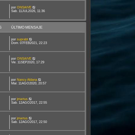
por
ONSA/VE
Sab. 11JUL2026, 11:36
S
ÚLTIMO MENSAJE
por
suprabt
Dom. 07FEB2021, 22:23
por
ONSA/VE
Vie. 11SEP2020, 17:29
por
Nancy Aldana
Mar. 11AGO2020, 20:57
por
jmartus
Sab. 12AGO2017, 22:55
por
jmartus
Sab. 12AGO2017, 22:50