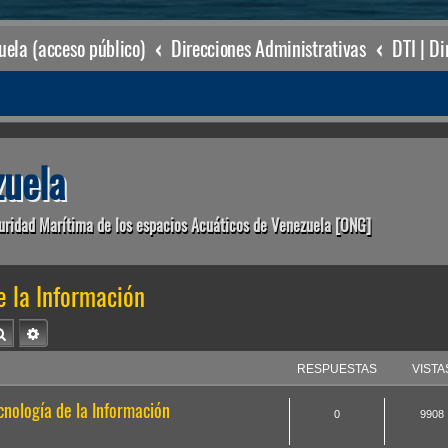
ela (acceso público)
Direcciones Administrativas
uela
uridad Marítima de los espacios Acuáticos de Venezuela [ONG]
e la Información
Buscar
Búsqueda avanzada
RESPUESTAS
VISTA
cnología de la Información
0
9908