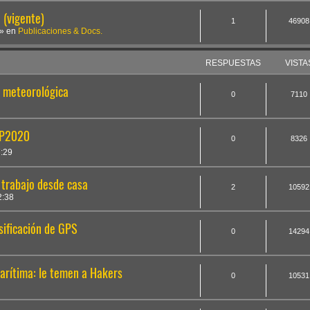
(vigente)
1
46908
» en
Publicaciones & Docs.
RESPUESTAS
VISTA
ón meteorológica
0
7110
EP2020
0
8326
7:29
 trabajo desde casa
2
10592
2:38
sificación de GPS
0
14294
marítima: le temen a Hakers
0
10531