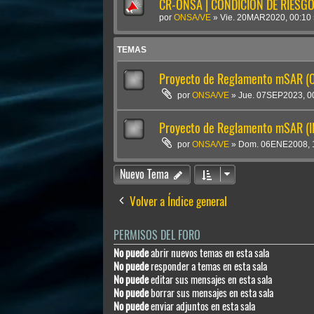
CR-ONSA | CONDICIÓN DE RIESGO 
por
ONSA/VE
»
Vie. 20MAR2020, 00:10
TEMAS
Proyecto de Reglamento mSAR (
por
ONSA/VE
»
Jue. 07SEP2023, 0
Proyecto de Reglamento mSAR (
por
ONSA/VE
»
Dom. 06ENE2008, 
Nuevo Tema
Volver a Índice general
PERMISOS DEL FORO
No puede
abrir nuevos temas en esta sala
No puede
responder a temas en esta sala
No puede
editar sus mensajes en esta sala
No puede
borrar sus mensajes en esta sala
No puede
enviar adjuntos en esta sala