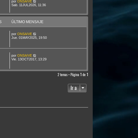
por
ONSA/VE
Sab. 11JUL2026, 11:36
S
ÚLTIMO MENSAJE
por
ONSA/VE
Jue. 01MAY2025, 19:50
por
ONSA/VE
Vie. 13OCT2017, 13:29
2 temas • Página
1
de
1
Ir a