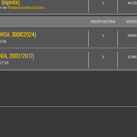
(vigente)
1
46729
» en
Publicaciones & Docs.
RESPUESTAS
VISTA
ONSA, 30DIC2024)
1
20956
0:58
INEA, 2002/2017)
3
31385
17:55