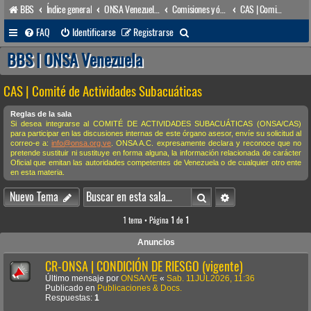
BBS
Índice general
ONSA Venezuela (acceso público)
Comisiones y órganos Asesores internos
CAS | Comité de Actividades Subacuáticas
B
FAQ
Identificarse
Registrarse
u
BBS | ONSA Venezuela
s
CAS | Comité de Actividades Subacuáticas
c
a
Reglas de la sala
Si desea integrarse al COMITÉ DE ACTIVIDADES SUBACUÁTICAS (ONSA/CAS)
r
para participar en las discusiones internas de este órgano asesor, envíe su solicitud al
correo-e a:
info@onsa.org.ve
. ONSA A.C. expresamente declara y reconoce que no
pretende sustituir ni sustituye en forma alguna, la información relacionada de carácter
Oficial que emitan las autoridades competentes de Venezuela o de cualquier otro ente
en esta materia.
Buscar
Búsqueda avanzada
Nuevo Tema
1 tema • Página
1
de
1
Anuncios
CR-ONSA | CONDICIÓN DE RIESGO (vigente)
Último mensaje por
ONSA/VE
«
Sab. 11JUL2026, 11:36
Publicado en
Publicaciones & Docs.
Respuestas:
1