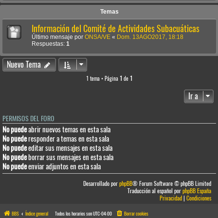
Temas
Información del Comité de Actividades Subacuáticas
Último mensaje por
ONSA/VE
«
Dom. 13AGO2017, 18:18
Respuestas:
1
Nuevo Tema
1 tema • Página
1
de
1
Ir a
PERMISOS DEL FORO
No puede
abrir nuevos temas en esta sala
No puede
responder a temas en esta sala
No puede
editar sus mensajes en esta sala
No puede
borrar sus mensajes en esta sala
No puede
enviar adjuntos en esta sala
Desarrollado por
phpBB
® Forum Software © phpBB Limited
Traducción al español por
phpBB España
Privacidad
|
Condiciones
BBS
Índice general
Todos los horarios son
UTC-04:00
Borrar cookies