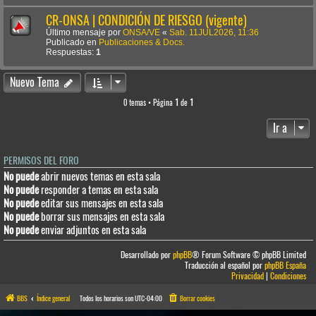
CR-ONSA | CONDICIÓN DE RIESGO (vigente)
Último mensaje por
ONSA/VE
«
Sab. 11JUL2026, 11:36
Publicado en
Publicaciones & Docs.
Respuestas:
1
Nuevo Tema
0 temas • Página
1
de
1
Ir a
PERMISOS DEL FORO
No puede
abrir nuevos temas en esta sala
No puede
responder a temas en esta sala
No puede
editar sus mensajes en esta sala
No puede
borrar sus mensajes en esta sala
No puede
enviar adjuntos en esta sala
Desarrollado por
phpBB
® Forum Software © phpBB Limited
Traducción al español por
phpBB España
Privacidad
|
Condiciones
BBS
Índice general
Todos los horarios son
UTC-04:00
Borrar cookies