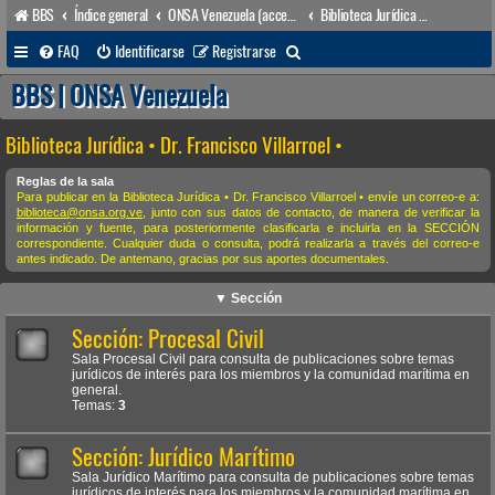
BBS
Índice general
ONSA Venezuela (acceso público)
Biblioteca Jurídica • Dr. Francisco Villarroel •
B
FAQ
Identificarse
Registrarse
u
BBS | ONSA Venezuela
s
Biblioteca Jurídica • Dr. Francisco Villarroel •
c
a
Reglas de la sala
Para publicar en la Biblioteca Jurídica • Dr. Francisco Villarroel • envíe un correo-e a:
r
biblioteca@onsa.org.ve
, junto con sus datos de contacto, de manera de verificar la
información y fuente, para posteriormente clasificarla e incluirla en la SECCIÓN
correspondiente. Cualquier duda o consulta, podrá realizarla a través del correo-e
antes indicado. De antemano, gracias por sus aportes documentales.
▼ Sección
Sección: Procesal Civil
Sala Procesal Civil para consulta de publicaciones sobre temas
jurídicos de interés para los miembros y la comunidad marítima en
general.
Temas:
3
Sección: Jurídico Marítimo
Sala Jurídico Marítimo para consulta de publicaciones sobre temas
jurídicos de interés para los miembros y la comunidad marítima en