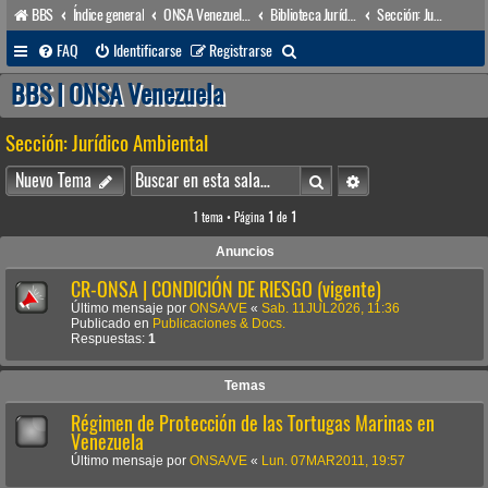
BBS
Índice general
ONSA Venezuela (acceso público)
Biblioteca Jurídica • Dr. Francisco Villarroel •
Sección: Jurídico Ambiental
B
FAQ
Identificarse
Registrarse
u
BBS | ONSA Venezuela
s
Sección: Jurídico Ambiental
c
a
Buscar
Búsqueda avanzada
Nuevo Tema
r
1 tema • Página
1
de
1
Anuncios
CR-ONSA | CONDICIÓN DE RIESGO (vigente)
Último mensaje por
ONSA/VE
«
Sab. 11JUL2026, 11:36
Publicado en
Publicaciones & Docs.
Respuestas:
1
Temas
Régimen de Protección de las Tortugas Marinas en
Venezuela
Último mensaje por
ONSA/VE
«
Lun. 07MAR2011, 19:57