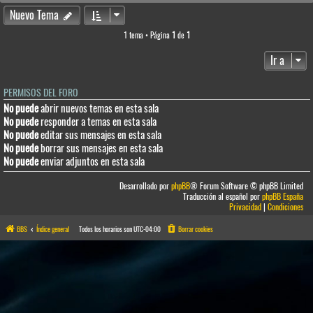
Nuevo Tema
1 tema • Página
1
de
1
Ir a
PERMISOS DEL FORO
No puede
abrir nuevos temas en esta sala
No puede
responder a temas en esta sala
No puede
editar sus mensajes en esta sala
No puede
borrar sus mensajes en esta sala
No puede
enviar adjuntos en esta sala
Desarrollado por
phpBB
® Forum Software © phpBB Limited
Traducción al español por
phpBB España
Privacidad
|
Condiciones
BBS
Índice general
Todos los horarios son
UTC-04:00
Borrar cookies