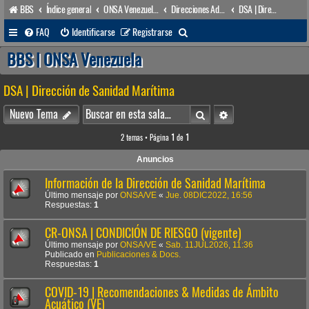
BBS
Índice general
ONSA Venezuela (acceso público)
Direcciones Administrativas
DSA | Dirección de Sanidad Marítima
B
FAQ
Identificarse
Registrarse
u
BBS | ONSA Venezuela
s
DSA | Dirección de Sanidad Marítima
c
a
Buscar
Búsqueda avanzada
Nuevo Tema
r
2 temas • Página
1
de
1
Anuncios
Información de la Dirección de Sanidad Marítima
Último mensaje por
ONSA/VE
«
Jue. 08DIC2022, 16:56
Respuestas:
1
CR-ONSA | CONDICIÓN DE RIESGO (vigente)
Último mensaje por
ONSA/VE
«
Sab. 11JUL2026, 11:36
Publicado en
Publicaciones & Docs.
Respuestas:
1
COVID-19 | Recomendaciones & Medidas de Ámbito
Acuático (VE)