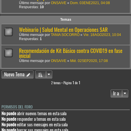
Último mensaje por
ONSA/VE
«
Dom. 03ENE2021, 04:08
Respuestas:
10
Temas
Webinario | Salud Mental en Operaciones SAR
Último mensaje por
TANIA SOCORRO
«
Vie. 18AGO2023, 10:04
Respuestas:
1
Recomendación de Kit Básico contra COVID19 en fase
inicial
Último mensaje por
ONSA/VE
«
Mié. 02SEP2020, 17:08
Nuevo Tema
2 temas • Página
1
de
1
Ir a
PERMISOS DEL FORO
No puede
abrir nuevos temas en esta sala
No puede
responder a temas en esta sala
No puede
editar sus mensajes en esta sala
No puede
borrar sus mensajes en esta sala