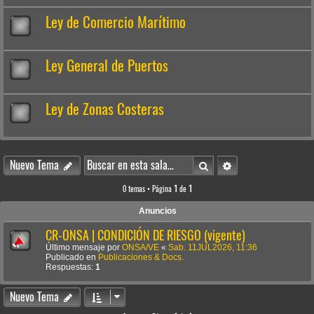
Ley de Comercio Marítimo
Ley General de Puertos
Ley de Zonas Costeras
Buscar
Búsqueda avanzada
Nuevo Tema
0 temas • Página
1
de
1
Anuncios
CR-ONSA | CONDICIÓN DE RIESGO (vigente)
Último mensaje por
ONSA/VE
«
Sab. 11JUL2026, 11:36
Publicado en
Publicaciones & Docs.
Respuestas:
1
Nuevo Tema