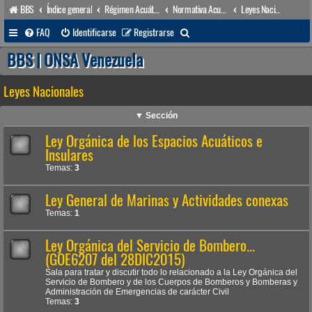
BBS
Índice general
Régimen Acuático venezolano
Normativa Acuática venezolana
Leyes Nacionales
B
FAQ
Identificarse
Registrarse
u
BBS | ONSA Venezuela
s
Leyes Nacionales
c
a
▼ Sección
r
Ley Orgánica de los Espacios Acuáticos e
Insulares
Temas:
3
Ley General de Marinas y Actividades conexas
Temas:
1
Ley Orgánica del Servicio de Bombero...
(GOE6207 del 28DIC2015)
Sala para tratar y discutir todo lo relacionado a la Ley Orgánica del
Servicio de Bombero y de los Cuerpos de Bomberos y Bomberas y
Administración de Emergencias de carácter Civil
Temas:
3