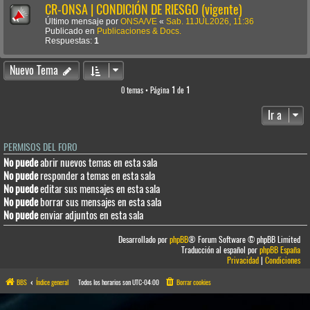
CR-ONSA | CONDICIÓN DE RIESGO (vigente)
Último mensaje por
ONSA/VE
«
Sab. 11JUL2026, 11:36
Publicado en
Publicaciones & Docs.
Respuestas:
1
Nuevo Tema
0 temas • Página
1
de
1
Ir a
PERMISOS DEL FORO
No puede
abrir nuevos temas en esta sala
No puede
responder a temas en esta sala
No puede
editar sus mensajes en esta sala
No puede
borrar sus mensajes en esta sala
No puede
enviar adjuntos en esta sala
Desarrollado por
phpBB
® Forum Software © phpBB Limited
Traducción al español por
phpBB España
Privacidad
|
Condiciones
BBS
Índice general
Todos los horarios son
UTC-04:00
Borrar cookies