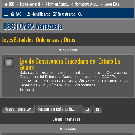
BBS
Índice general
Régimen Acuático venezolano
Normativa Acuática venezolana
Leyes Estadales, Ordenanzas y Otros
B
FAQ
Identificarse
Registrarse
u
BBS | ONSA Venezuela
s
Leyes Estadales, Ordenanzas y Otros
c
a
▼ Sección
r
Ley de Convivencia Ciudadana del Estado La
Guaira
Sala para la Discusión y debate público de la Ley de Convivencia
Ciudadana del Estado La Guaira, publicada en la GACETA
OFICIALDEL ESTADO LA GUAIRA, Año XXI Mes II La Guaira, 02 de
Febrero de 2021, Número 1536 Extraordinaria.
Temas:
1
Buscar
Búsqueda avanzada
Nuevo Tema
0 temas • Página
1
de
1
Anuncios