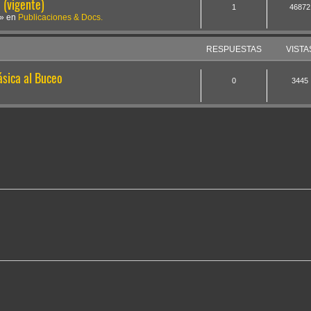
(vigente)
1
46872
» en
Publicaciones & Docs.
RESPUESTAS
VISTA
sica al Buceo
0
3445