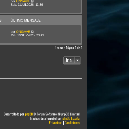
por
ONSA/VE
Sab. 11JUL2026, 11:36
S
ÚLTIMO MENSAJE
por
ONSA/VE
Mié. 19NOV2025, 23:49
1 tema • Página
1
de
1
Ir a
Desarrollado por
phpBB
® Forum Software © phpBB Limited
Traducción al español por
phpBB España
Privacidad
|
Condiciones