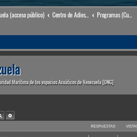
ela (acceso público)
Centro de Adiestramiento & Capacitación (órgano académico)
Programas (Cursos de Adiestramiento & Capacitación)
uela
uridad Marítima de los espacios Acuáticos de Venezuela [ONG]
Buscar
Búsqueda avanzada
RESPUESTAS
VISTA