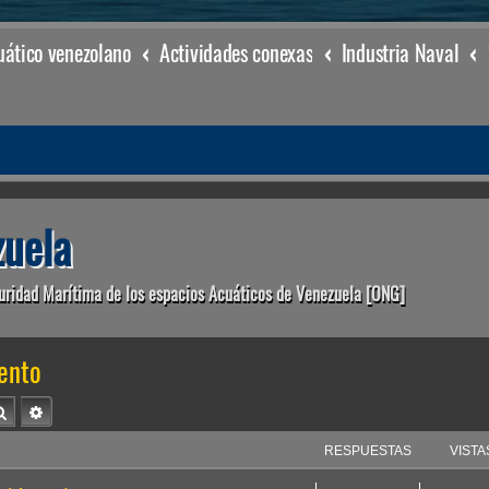
ático venezolano
Actividades conexas
Industria Naval
uela
uridad Marítima de los espacios Acuáticos de Venezuela [ONG]
ento
Buscar
Búsqueda avanzada
RESPUESTAS
VISTA