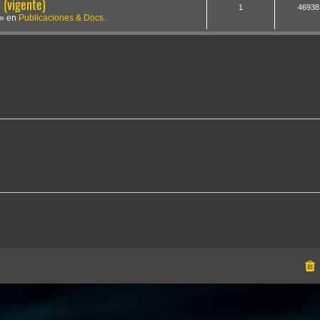
(vigente)
1
46938
» en
Publicaciones & Docs.