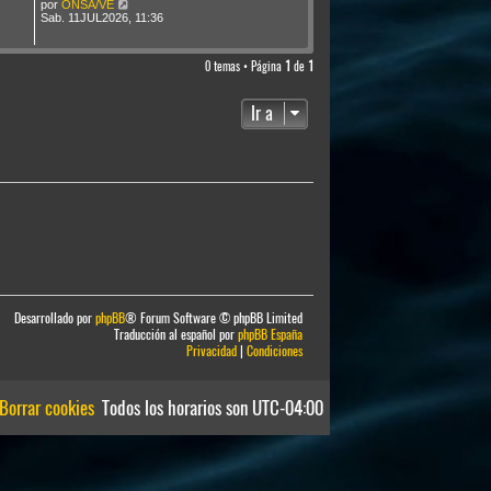
por
ONSA/VE
Sab. 11JUL2026, 11:36
0 temas • Página
1
de
1
Ir a
Desarrollado por
phpBB
® Forum Software © phpBB Limited
Traducción al español por
phpBB España
Privacidad
|
Condiciones
Borrar cookies
Todos los horarios son
UTC-04:00