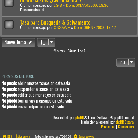
Guardacostas ¿Civil o Militar?
Último mensaje por
LGIS
«
Dom. 08MAR2009, 18:30
Respuestas:
4
Tasa para Búsqueda & Salvamento
Último mensaje por
ONSA/VE
«
Dom. 06ENE2008, 17:42
Nuevo Tema
24 temas • Página
1
de
1
Ir a
PERMISOS DEL FORO
No puede
abrir nuevos temas en esta sala
No puede
responder a temas en esta sala
No puede
editar sus mensajes en esta sala
No puede
borrar sus mensajes en esta sala
No puede
enviar adjuntos en esta sala
Desarrollado por
phpBB
® Forum Software © phpBB Limited
Traducción al español por
phpBB España
Privacidad
|
Condiciones
BBS
Índice general
Todos los horarios son
UTC-04:00
Borrar cookies