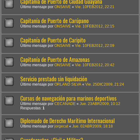
Capitanía de Puerto de Ciudad Guayana
Último mensaje por
ONSA/VE
«
Vie. 10FEB2012, 22:21
Capitanía de Puerto de Carúpano
Último mensaje por
ONSA/VE
«
Vie. 10FEB2012, 22:15
Capitanía de Puerto de Caripito
Último mensaje por
ONSA/VE
«
Vie. 10FEB2012, 22:09
Capitanía de Puerto de Amazonas
Último mensaje por
ONSA/VE
«
Vie. 10FEB2012, 20:42
Servicio prestado sin liquidación
Último mensaje por
ORLAND SILVA
«
Vie. 25DIC2009, 21:24
Cursos de navegación para marinos deportivos
Último mensaje por
CECANADE
«
Jue. 23ABR2009, 10:12
Respuestas:
1
Diplomado de Derecho Marítimo Internacional
Último mensaje por
jorgecat
«
Jue. 02ABR2009, 18:18