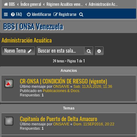
BBS
Índice general
Régimen Acuático venezolano
Administración Acuática
B
FAQ
Identificarse
Registrarse
u
BBS | ONSA Venezuela
s
Administración Acuática
c
a
Buscar
Búsqueda avanzada
Nuevo Tema
r
24 temas • Página
1
de
1
Anuncios
CR-ONSA | CONDICIÓN DE RIESGO (vigente)
Último mensaje por
ONSA/VE
«
Sab. 11JUL2026, 11:36
Publicado en
Publicaciones & Docs.
Respuestas:
1
Temas
Capitanía de Puerto de Delta Amacuro
Último mensaje por
ONSA/VE
«
Dom. 11SEP2016, 20:22
Respuestas:
1