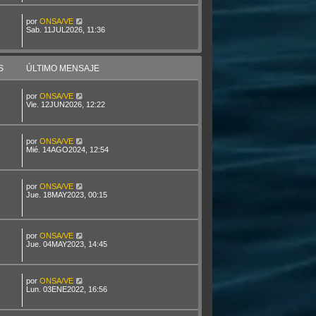
por
ONSA/VE
Sab. 11JUL2026, 11:36
S
ÚLTIMO MENSAJE
por
ONSA/VE
Vie. 12JUN2026, 12:22
por
ONSA/VE
Mié. 14AGO2024, 12:54
por
ONSA/VE
Jue. 18MAY2023, 00:15
por
ONSA/VE
Jue. 04MAY2023, 14:45
por
ONSA/VE
Lun. 03ENE2022, 16:56