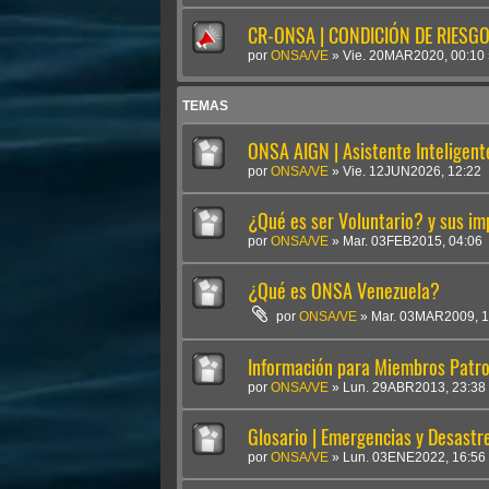
CR-ONSA | CONDICIÓN DE RIESGO 
por
ONSA/VE
»
Vie. 20MAR2020, 00:10
TEMAS
ONSA AIGN | Asistente Inteligen
por
ONSA/VE
»
Vie. 12JUN2026, 12:22
¿Qué es ser Voluntario? y sus im
por
ONSA/VE
»
Mar. 03FEB2015, 04:06
¿Qué es ONSA Venezuela?
por
ONSA/VE
»
Mar. 03MAR2009, 1
Información para Miembros Patro
por
ONSA/VE
»
Lun. 29ABR2013, 23:38
Glosario | Emergencias y Desastr
por
ONSA/VE
»
Lun. 03ENE2022, 16:56