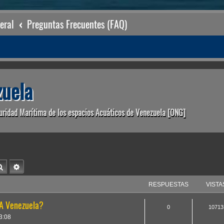
eral
Preguntas Frecuentes (FAQ)
uela
uridad Marítima de los espacios Acuáticos de Venezuela [ONG]
Buscar
Búsqueda avanzada
RESPUESTAS
VISTA
A Venezuela?
0
10713
3:08