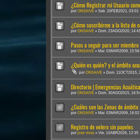
¿Cómo Registrar mi Usuario co
por
ONSA/VE
»
Sab. 20FEB2021, 03:01
¿Cómo suscribirme a la lista de
por
ONSA/VE
»
Dom. 23AGO2020, 14:4
Pasos a seguir para ser miembr
por
ONSA/VE
»
Mar. 03MAR2009, 15:56
¿Quién es quién? y el ámbito acu
por
ONSA/VE
»
Dom. 11OCT2015, 
Directorio | Emergencias Acuátic
por
ONSA/VE
»
Dom. 30AGO2015, 16:5
¿Cuáles son las Zonas de ámbito
por
ONSA/VE
»
Mar. 03MAR2009, 16:02
Registro de velero sin papeles
por
jose vivas
»
Vie. 10ABR2026, 12:35