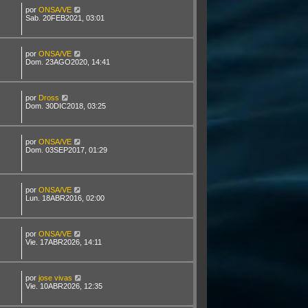
por
ONSA/VE
Sab. 20FEB2021, 03:01
por
ONSA/VE
Dom. 23AGO2020, 14:41
por
Dross
Dom. 30DIC2018, 03:25
por
ONSA/VE
Dom. 03SEP2017, 01:29
por
ONSA/VE
Lun. 18ABR2016, 02:00
por
ONSA/VE
Vie. 17ABR2026, 14:11
por
jose vivas
Vie. 10ABR2026, 12:35