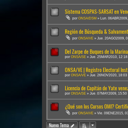
Sistema COSPAS-SARSAT en Vene
por
ONSA/DSM
»
Lun. 06ABR2009,
Región de Búsqueda & Salvament
por
ONSA/VE
»
Jue. 20AGO2009, 0
Del Zarpe de Buques de la Marina
por
ONSA/SE
»
Jue. 25MAR2010, 12:18
ONSA/VE | Registro Electoral Inst
por
ONSA/VE
»
Jue. 26NOV2020, 18:03
Licencia de Capitán de Yate vene
por
ONSA/SE
»
Jue. 07MAY2009, 15:50
¿Qué son los Cursos OMI? Certifi
por
ONSA/VE
»
Vie. 09ENE2015, 0
Nuevo Tema