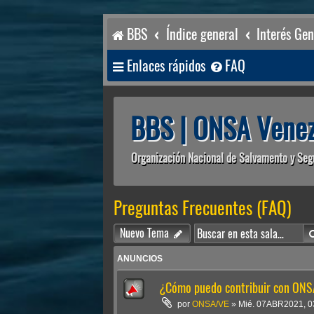
BBS
Índice general
Interés Gen
Enlaces rápidos
FAQ
BBS | ONSA Venez
Organización Nacional de Salvamento y Seg
Preguntas Frecuentes (FAQ)
Nuevo Tema
ANUNCIOS
¿Cómo puedo contribuir con ONS
por
ONSA/VE
»
Mié. 07ABR2021, 0