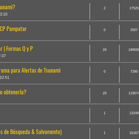
sunami?
2
17525
3:10
- CP Pampatar
0
2507
 | Formas Q y P
29
18955
2:37
ama para Alertas de Tsunami
0
7290
22:51
o obtenerla?
29
11957
1
13249
es de Búsqueda & Salvamento)
1
15167