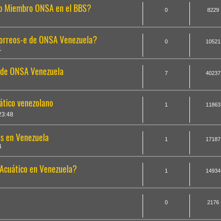
mo Miembro ONSA en el BBS?
0
8229
 correos-e de ONSA Venezuela?
0
10521
1
o de ONSA Venezuela
7
40237
ático venezolano
1
11863
23:48
as en Venezuela
1
17187
4
 Acuático en Venezuela?
1
14934
0
2176