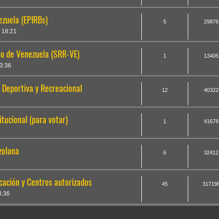
zuela (EPIRBs)
5
29876
 18:21
o de Venezuela (SRR-VE)
1
13405
3:36
 Deportiva y Recreacional
12
40322
itucional (para votar)
1
41678
zolana
6
32412
cación y Centros autorizados
45
31719
3:36