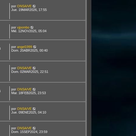
por
ONSA/VE
Jue. 19MAR2026, 17:55
por
vjpombo
Mié. 12NOV2025, 05:04
por
angel1999
8
Dom. 20ABR2025, 00:40
por
ONSA/VE
Dom. 02MAR2025, 22:51
por
ONSA/VE
4
Mar. 18FEB2025, 23:53
por
ONSA/VE
Jue. 09ENE2025, 04:10
por
ONSA/VE
Dom. 15SEP2024, 23:59