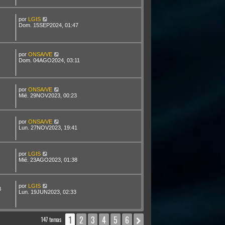
por
LGIS
Dom. 15SEP2024, 01:47
por
ONSA/VE
Dom. 04AGO2024, 03:11
por
ONSA/VE
Mié. 29NOV2023, 00:23
por
ONSA/VE
Lun. 27NOV2023, 19:41
por
LGIS
Mié. 23AGO2023, 01:38
por
LGIS
8
Lun. 19JUN2023, 02:33
1
2
3
4
5
6
Siguiente
147 temas