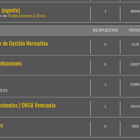
(vigente)
1
46946
» en
Publicaciones & Docs.
RESPUESTAS
VISTA
te de Gestión Normativa
0
1178
plicaciones
5
24337
1
21995
5:53
cinantes | ONSA Venezuela
1
19114
es
0
7603