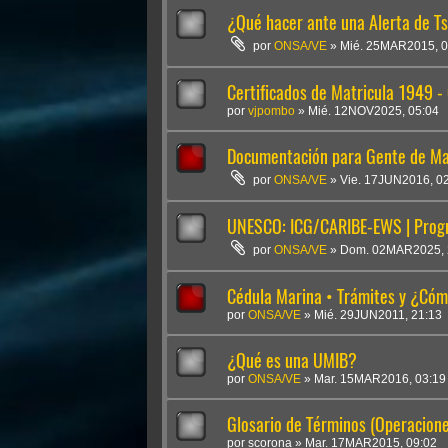
¿Qué hacer ante una Alerta de T
por
ONSA/VE
»
Mié. 25MAR2015, 0
Certificados de Matricula 1949 
por
vjpombo
»
Mié. 12NOV2025, 05:04
Documentación para Gente de Mar
por
ONSA/VE
»
Vie. 17JUN2016, 0
UNESCO: ICG/CARIBE-EWS | Progr
por
ONSA/VE
»
Dom. 02MAR2025, 
Cédula Marina • Trámites y ¿Cóm
por
ONSA/VE
»
Mié. 29JUN2011, 21:13
¿Qué es una UMIB?
por
ONSA/VE
»
Mar. 15MAR2016, 03:19
Glosario de Términos (Operacion
por
scorona
»
Mar. 17MAR2015, 09:02