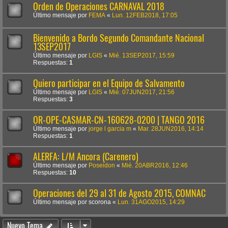
Orden de Operaciones CARNAVAL 2018
Último mensaje por
FEMA
«
Lun. 12FEB2018, 17:05
Bienvenido a Bordo Segundo Comandante Nacional
13SEP2017
Último mensaje por
LGIS
«
Mié. 13SEP2017, 15:59
Respuestas:
1
Quiero participar en el Equipo de Salvamento
Último mensaje por
LGIS
«
Mié. 07JUN2017, 21:56
Respuestas:
3
OR-OPE-CASMAR-CN-160628-0200 | TANGO 2016
Último mensaje por
jorge l garcia m
«
Mar. 28JUN2016, 14:14
Respuestas:
1
ALERFA: L/M Ancora (Carenero)
Último mensaje por
Poseidon
«
Mié. 20ABR2016, 12:46
Respuestas:
10
Operaciones del 29 al 31 de Agosto 2015, COMNAC
Último mensaje por
scorona
«
Lun. 31AGO2015, 14:29
Nuevo Tema