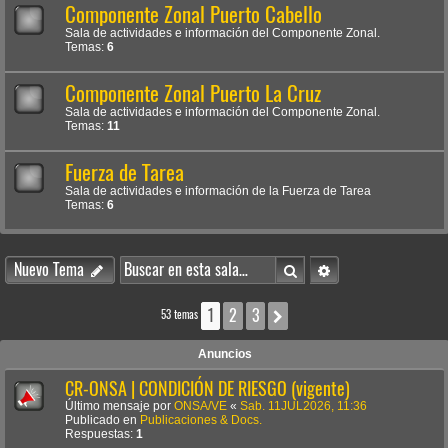
Componente Zonal Puerto Cabello
Sala de actividades e información del Componente Zonal.
Temas:
6
Componente Zonal Puerto La Cruz
Sala de actividades e información del Componente Zonal.
Temas:
11
Fuerza de Tarea
Sala de actividades e información de la Fuerza de Tarea
Temas:
6
Buscar
Búsqueda avanzada
Nuevo Tema
1
2
3
Siguiente
53 temas
Anuncios
CR-ONSA | CONDICIÓN DE RIESGO (vigente)
Último mensaje por
ONSA/VE
«
Sab. 11JUL2026, 11:36
Publicado en
Publicaciones & Docs.
Respuestas:
1