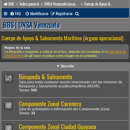
BBS
Índice general
ONSA Venezuela (acceso público)
Cuerpo de Apoyo & Salvamento Marítimo (órgano operacional)
B
FAQ
Identificarse
Registrarse
u
BBS | ONSA Venezuela
s
Cuerpo de Apoyo & Salvamento Marítimo (órgano operacional)
c
a
Reglas de la sala
La infografía o imágenes a colocar en el foro, deberán ser montadas en el
sitio Web de
r
ONSA en fb
y de allí hacer el enlace como imagen en el contenido.
▼ Sección
Búsqueda & Salvamento
Sala para tratar cualquier asunto relacionado con las misiones de
Búsqueda y Salvamento acuático/marítimo (MSAR).
Temas:
505
Componente Zonal Carenero
Sala de actividades e información del Componente Zonal.
Temas:
33
Componente Zonal Ciudad Guayana