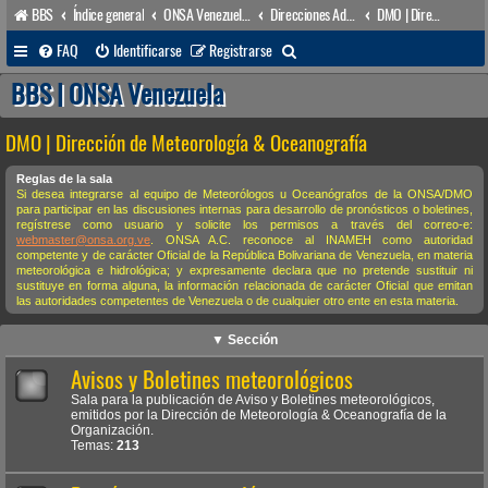
BBS
Índice general
ONSA Venezuela (acceso público)
Direcciones Administrativas
DMO | Dirección de Meteorología & Oceanografía
B
FAQ
Identificarse
Registrarse
u
BBS | ONSA Venezuela
s
DMO | Dirección de Meteorología & Oceanografía
c
a
Reglas de la sala
Si desea integrarse al equipo de Meteorólogos u Oceanógrafos de la ONSA/DMO
r
para participar en las discusiones internas para desarrollo de pronósticos o boletines,
regístrese como usuario y solicite los permisos a través del correo-e:
webmaster@onsa.org.ve
. ONSA A.C. reconoce al INAMEH como autoridad
competente y de carácter Oficial de la República Bolivariana de Venezuela, en materia
meteorológica e hidrológica; y expresamente declara que no pretende sustituir ni
sustituye en forma alguna, la información relacionada de carácter Oficial que emitan
las autoridades competentes de Venezuela o de cualquier otro ente en esta materia.
▼ Sección
Avisos y Boletines meteorológicos
Sala para la publicación de Aviso y Boletines meteorológicos,
emitidos por la Dirección de Meteorología & Oceanografía de la
Organización.
Temas:
213