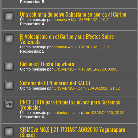
Respuestas:
5
Una columna de polvo Sahariano se acerca al Caribe
Último mensaje por
pemava
«
Mar. 23FEB2021, 10:29
Respuestas:
4
El Volcanismo en el Caribe y sus Efectos Sobre
Venezuela
Último mensaje por
pemava
«
Vie. 15ENE2021, 13:20
Respuestas:
1
Ciclones | Efecto Fujiwhara
Último mensaje por
ONSA/DMO
«
Mié. 09SEP2020, 03:06
Sistema de ID Numérica del SAPCT
Último mensaje por
ONSA/DMO
«
Dom. 30AGO2020, 21:32
PROPUESTA para Etiqueta unívoca para Sistemas
Tropicales
Último mensaje por
antoniopestano
«
Lun. 03AGO2020, 20:35
Respuestas:
6
SISMOve M6,9 | 21 1731AST AGO2018 Yaguaraparo
(Sucre)