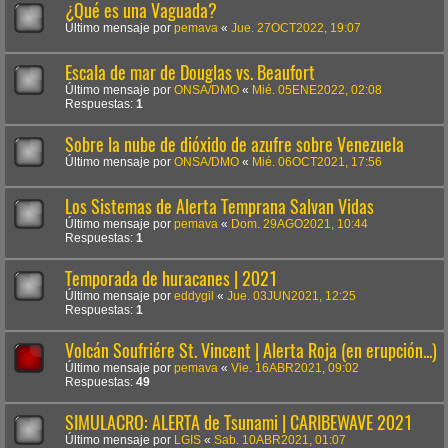
¿Qué es una Vaguada?
Último mensaje por
pemava
«
Jue. 27OCT2022, 19:07
Escala de mar de Douglas vs. Beaufort
Último mensaje por
ONSA/DMO
«
Mié. 05ENE2022, 02:08
Respuestas:
1
Sobre la nube de dióxido de azufre sobre Venezuela
Último mensaje por
ONSA/DMO
«
Mié. 06OCT2021, 17:56
Los Sistemas de Alerta Temprana Salvan Vidas
Último mensaje por
pemava
«
Dom. 29AGO2021, 10:44
Respuestas:
1
Temporada de huracanes | 2021
Último mensaje por
eddygil
«
Jue. 03JUN2021, 12:25
Respuestas:
1
Volcán Soufriére St. Vincent | Alerta Roja (en erupción...)
Último mensaje por
pemava
«
Vie. 16ABR2021, 09:02
Respuestas:
49
SIMULACRO: ALERTA de Tsunami | CARIBEWAVE 2021
Último mensaje por
LGIS
«
Sab. 10ABR2021, 01:07