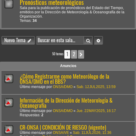
Pronósticos meteorológicos
Sala para la publicación de pronósticos del Estado del Tiempo,
emitidos por la Dirección de Meteorología & Oceanografía de la
Organización.
Temas:
34
Buscar
Búsqueda avanzada
Nuevo Tema
1
2
Siguiente
50 temas
Anuncios
¿Cómo Registrarme como Meteorólogo de la
ONSA/DMO en el BBS?
Último mensaje por
ONSA/DMO
«
Sab. 12JUL2025, 13:59
Información de la Dirección de Meteorología &
Oceanografía
Último mensaje por
ONSA/DMO
«
Jue. 22MAY2025, 16:17
Respuestas:
2
CR-ONSA | CONDICIÓN DE RIESGO (vigente)
Último mensaje por
ONSA/VE
«
Sab. 11JUL2026, 11:36