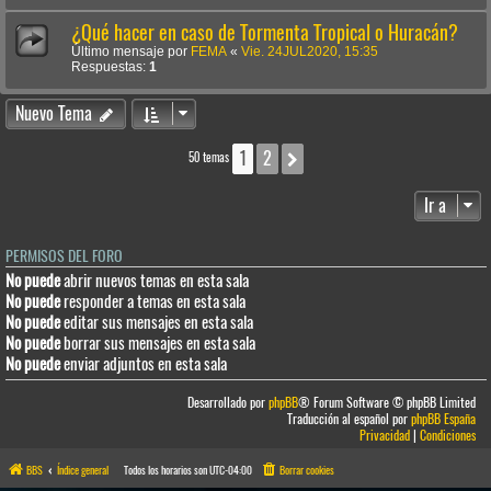
¿Qué hacer en caso de Tormenta Tropical o Huracán?
Último mensaje por
FEMA
«
Vie. 24JUL2020, 15:35
Respuestas:
1
Nuevo Tema
1
2
Siguiente
50 temas
Ir a
PERMISOS DEL FORO
No puede
abrir nuevos temas en esta sala
No puede
responder a temas en esta sala
No puede
editar sus mensajes en esta sala
No puede
borrar sus mensajes en esta sala
No puede
enviar adjuntos en esta sala
Desarrollado por
phpBB
® Forum Software © phpBB Limited
Traducción al español por
phpBB España
Privacidad
|
Condiciones
BBS
Índice general
Todos los horarios son
UTC-04:00
Borrar cookies