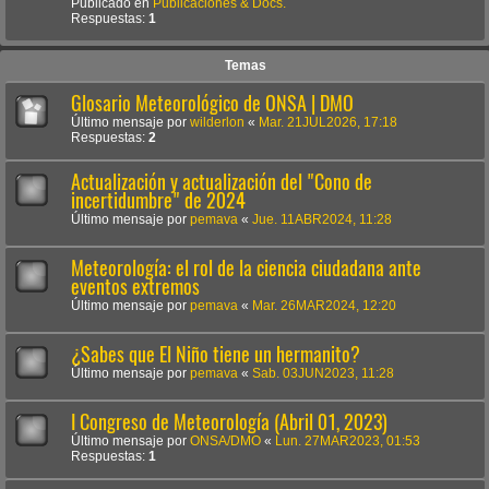
Publicado en
Publicaciones & Docs.
Respuestas:
1
Temas
Glosario Meteorológico de ONSA | DMO
Último mensaje por
wilderlon
«
Mar. 21JUL2026, 17:18
Respuestas:
2
Actualización y actualización del "Cono de
incertidumbre" de 2024
Último mensaje por
pemava
«
Jue. 11ABR2024, 11:28
Meteorología: el rol de la ciencia ciudadana ante
eventos extremos
Último mensaje por
pemava
«
Mar. 26MAR2024, 12:20
¿Sabes que El Niño tiene un hermanito?
Último mensaje por
pemava
«
Sab. 03JUN2023, 11:28
I Congreso de Meteorología (Abril 01, 2023)
Último mensaje por
ONSA/DMO
«
Lun. 27MAR2023, 01:53
Respuestas:
1