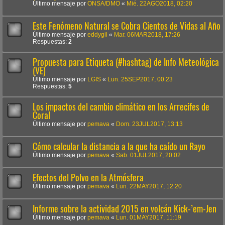
Último mensaje por
ONSA/DMO
«
Mié. 22AGO2018, 02:20
Este Fenómeno Natural se Cobra Cientos de Vidas al Año
Último mensaje por
eddygil
«
Mar. 06MAR2018, 17:26
Respuestas:
2
Propuesta para Etiqueta (#hashtag) de Info Meteológica
(VE)
Último mensaje por
LGIS
«
Lun. 25SEP2017, 00:23
Respuestas:
5
Los impactos del cambio climático en los Arrecifes de
Coral
Último mensaje por
pemava
«
Dom. 23JUL2017, 13:13
Cómo calcular la distancia a la que ha caído un Rayo
Último mensaje por
pemava
«
Sab. 01JUL2017, 20:02
Efectos del Polvo en la Atmósfera
Último mensaje por
pemava
«
Lun. 22MAY2017, 12:20
Informe sobre la actividad 2015 en volcán Kick-’em-Jen
Último mensaje por
pemava
«
Lun. 01MAY2017, 11:19