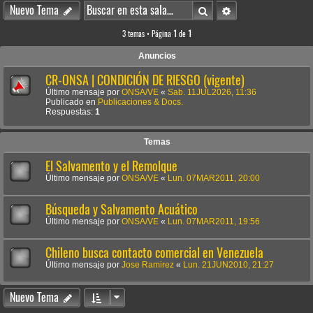
Buscar
Búsqueda avanzada
Nuevo Tema
3 temas • Página
1
de
1
Anuncios
CR-ONSA | CONDICIÓN DE RIESGO (vigente)
Último mensaje por
ONSA/VE
«
Sab. 11JUL2026, 11:36
Publicado en
Publicaciones & Docs.
Respuestas:
1
Temas
El Salvamento y el Remolque
Último mensaje por
ONSA/VE
«
Lun. 07MAR2011, 20:00
Búsqueda y Salvamento Acuático
Último mensaje por
ONSA/VE
«
Lun. 07MAR2011, 19:56
Chileno busca contacto comercial en Venezuela
Último mensaje por
Jose Ramirez
«
Lun. 21JUN2010, 21:27
Nuevo Tema