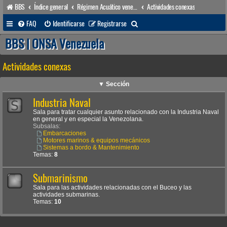
BBS
Índice general
Régimen Acuático venezolano
Actividades conexas
B
FAQ
Identificarse
Registrarse
u
BBS | ONSA Venezuela
s
Actividades conexas
c
a
▼ Sección
r
Industria Naval
Sala para tratar cualquier asunto relacionado con la Industria Naval
en general y en especial la Venezolana.
Subsalas:
Embarcaciones
Motores marinos & equipos mecánicos
Sistemas a bordo & Mantenimiento
Temas:
8
Submarinismo
Sala para las actividades relacionadas con el Buceo y las
actividades submarinas.
Temas:
10