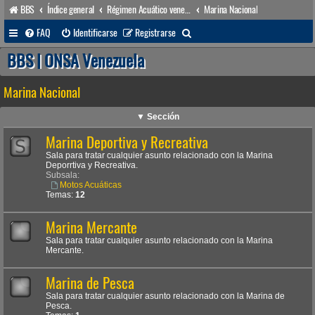
BBS
Índice general
Régimen Acuático venezolano
Marina Nacional
B
FAQ
Identificarse
Registrarse
u
BBS | ONSA Venezuela
s
Marina Nacional
c
a
▼ Sección
r
Marina Deportiva y Recreativa
Sala para tratar cualquier asunto relacionado con la Marina
Deporrtiva y Recreativa.
Subsala:
Motos Acuáticas
Temas:
12
Marina Mercante
Sala para tratar cualquier asunto relacionado con la Marina
Mercante.
Marina de Pesca
Sala para tratar cualquier asunto relacionado con la Marina de
Pesca.