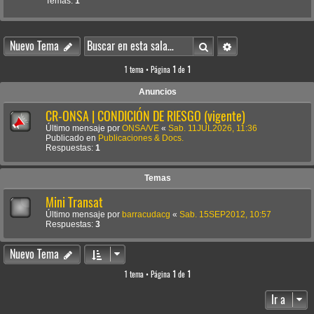
Temas:
1
Buscar
Búsqueda avanzada
Nuevo Tema
1 tema • Página
1
de
1
Anuncios
CR-ONSA | CONDICIÓN DE RIESGO (vigente)
Último mensaje por
ONSA/VE
«
Sab. 11JUL2026, 11:36
Publicado en
Publicaciones & Docs.
Respuestas:
1
Temas
Mini Transat
Último mensaje por
barracudacg
«
Sab. 15SEP2012, 10:57
Respuestas:
3
Nuevo Tema
1 tema • Página
1
de
1
Ir a