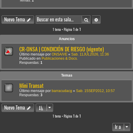
Temas:
1
Buscar
Búsqueda avanzada
Nuevo Tema
1 tema • Página
1
de
1
Anuncios
CR-ONSA | CONDICIÓN DE RIESGO (vigente)
Último mensaje por
ONSA/VE
«
Sab. 11JUL2026, 11:36
Publicado en
Publicaciones & Docs.
Respuestas:
1
Temas
Mini Transat
Último mensaje por
barracudacg
«
Sab. 15SEP2012, 10:57
Respuestas:
3
Nuevo Tema
1 tema • Página
1
de
1
Ir a