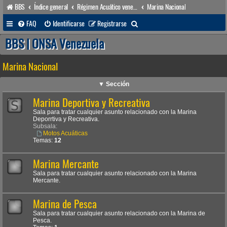
BBS
Índice general
Régimen Acuático venezolano
Marina Nacional
B
FAQ
Identificarse
Registrarse
u
BBS | ONSA Venezuela
s
Marina Nacional
c
a
▼ Sección
r
Marina Deportiva y Recreativa
Sala para tratar cualquier asunto relacionado con la Marina
Deporrtiva y Recreativa.
Subsala:
Motos Acuáticas
Temas:
12
Marina Mercante
Sala para tratar cualquier asunto relacionado con la Marina
Mercante.
Marina de Pesca
Sala para tratar cualquier asunto relacionado con la Marina de
Pesca.