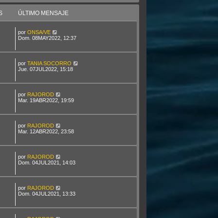
S
ÚLTIMO MENSAJE
por
ONSA/VE
Dom. 08MAY2022, 12:37
por
TANIA SOCORRO
Jue. 07JUL2022, 15:18
por
RAJOROD
Mar. 19ABR2022, 19:59
por
RAJOROD
Mar. 12ABR2022, 23:58
por
RAJOROD
Dom. 04JUL2021, 14:03
por
RAJOROD
Dom. 04JUL2021, 13:33