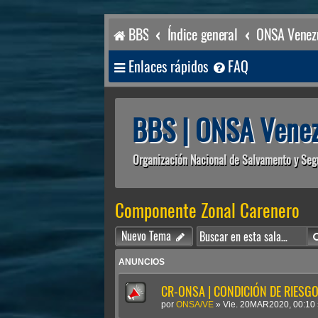
BBS
Índice general
ONSA Venezu
Enlaces rápidos
FAQ
BBS | ONSA Venez
Organización Nacional de Salvamento y Seg
Componente Zonal Carenero
Nuevo Tema
ANUNCIOS
CR-ONSA | CONDICIÓN DE RIESGO 
por
ONSA/VE
»
Vie. 20MAR2020, 00:10