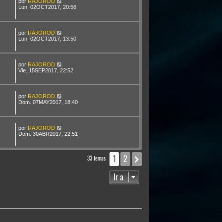
por
RAJOROD
Lun. 02OCT2017, 20:56
por
RAJOROD
Lun. 02OCT2017, 13:50
por
RAJOROD
Vie. 15SEP2017, 22:52
por
RAJOROD
Dom. 07MAY2017, 18:40
por
RAJOROD
Dom. 30ABR2017, 22:51
1
2
Siguiente
33 temas
Ir a