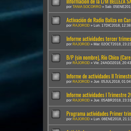
Información de la L/M BELLEZA SA
por
TANIA SOCORRO
»
Sab. 05ENE2019
Activación de Radio Baliza en Ca
por
RAJOROD
»
Lun. 17DIC2018, 12:38
Informe actividades tercer trime
por
RAJOROD
»
Mar. 02OCT2018, 23:2
B/P (sin nombre), Río Chico (Car
por
RAJOROD
»
Vie. 24AGO2018, 20:4
Informe de actividades II Trimes
por
RAJOROD
»
Jue. 05JUL2018, 01:04
Informe actividades I Trimestre 
por
RAJOROD
»
Jue. 05ABR2018, 23:3
Programa actividades Primer tri
por
RAJOROD
»
Lun. 08ENE2018, 21:1