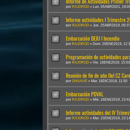
Informe de Actividades Primer T
por
RAJOROD
»
Lun. 05ABR2021, 19:0
Informe actividades I Trimestre 
por
RAJOROD
»
Jue. 25ABR2019, 00:3
Embarcación BEJU I Incendio
por
RAJOROD
»
Dom. 20ENE2019, 12:
Programación de actividades para
por
RAJOROD
»
Vie. 18ENE2019, 15:03
Reunión de fin de año Del CZ Car
por
ONSA/VE
»
Mar. 18DIC2018, 11:50
Embarcación PDVAL
por
RAJOROD
»
Mié. 16ENE2019, 23:4
Informe actividades del IV Trime
por
RAJOROD
»
Mar. 15ENE2019, 23:1