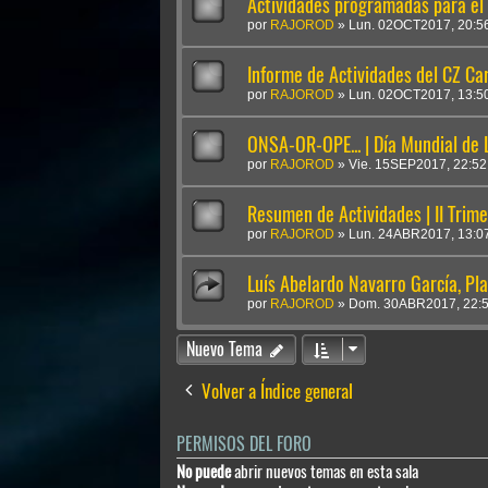
Actividades programadas para el 
por
RAJOROD
»
Lun. 02OCT2017, 20:5
Informe de Actividades del CZ Car
por
RAJOROD
»
Lun. 02OCT2017, 13:5
ONSA-OR-OPE... | Día Mundial de 
por
RAJOROD
»
Vie. 15SEP2017, 22:52
Resumen de Actividades | II Trim
por
RAJOROD
»
Lun. 24ABR2017, 13:0
Luís Abelardo Navarro García, Pl
por
RAJOROD
»
Dom. 30ABR2017, 22:
Nuevo Tema
Volver a Índice general
PERMISOS DEL FORO
No puede
abrir nuevos temas en esta sala