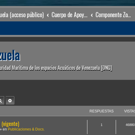
ela (acceso público)
Cuerpo de Apoyo & Salvamento Marítimo (órgano operacional)
Componente Zonal Carenero
uela
uridad Marítima de los espacios Acuáticos de Venezuela [ONG]
Buscar
Búsqueda avanzada
RESPUESTAS
VISTA
(vigente)
1
46880
» en
Publicaciones & Docs.