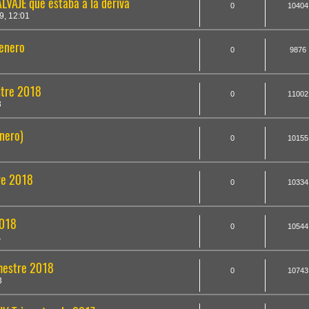
LVAJE que estaba a la deriva
0
10404
, 12:01
renero
0
9876
stre 2018
0
11002
3
enero)
0
10155
3
tre 2018
0
10334
2018
0
10544
1
mestre 2018
0
10743
3