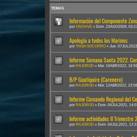
TEMAS
Información del Componente Zon
por
ONSA/VE
»
Dom. 23AGO2009, 03:2
Apología a todos los Marinos
por
TANIA SOCORRO
»
Jue. 07JUL2022
Informe Semana Santa 2022. Com
por
RAJOROD
»
Mar. 19ABR2022, 19:5
B/P Guatiquire (Carenero)
por
RAJOROD
»
Mar. 12ABR2022, 23:5
Informe Comando Regional del Ce
por
RAJOROD
»
Dom. 04JUL2021, 14:0
Informe actividades II Trimestre
por
RAJOROD
»
Dom. 04JUL2021, 13:3