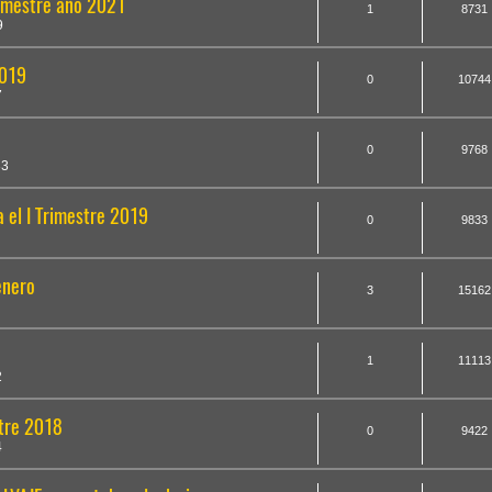
rimestre año 2021
1
8731
9
2019
0
10744
7
0
9768
33
 el I Trimestre 2019
0
9833
enero
3
15162
1
11113
2
stre 2018
0
9422
4