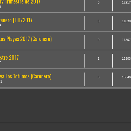
IV Trimestre de 2017
0
12217
6
enero | IIIT/2017
0
11030
0
Las Playas 2017 (Carenero)
0
11807
estre 2017
1
12903
7
aya Los Totumos (Carenero)
0
13640
51