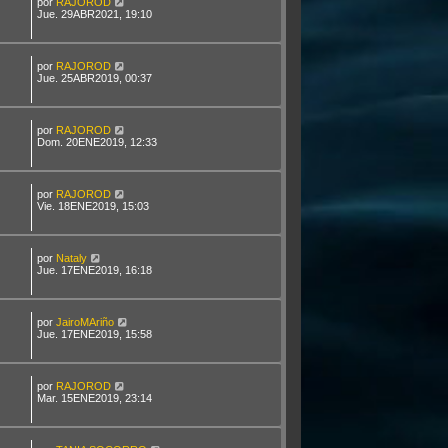
por
RAJOROD
Jue. 29ABR2021, 19:10
por
RAJOROD
Jue. 25ABR2019, 00:37
por
RAJOROD
Dom. 20ENE2019, 12:33
por
RAJOROD
Vie. 18ENE2019, 15:03
por
Nataly
Jue. 17ENE2019, 16:18
por
JairoMAriño
Jue. 17ENE2019, 15:58
por
RAJOROD
Mar. 15ENE2019, 23:14