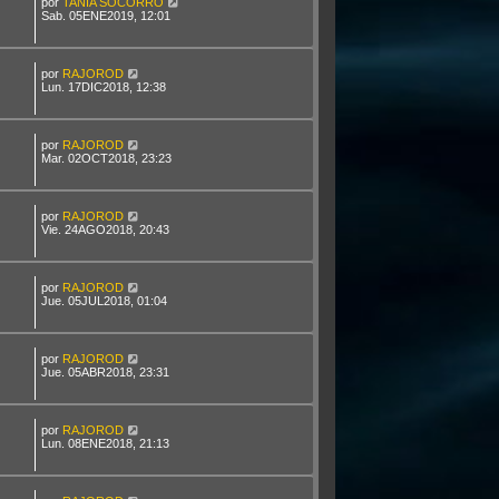
por
TANIA SOCORRO
Sab. 05ENE2019, 12:01
por
RAJOROD
Lun. 17DIC2018, 12:38
por
RAJOROD
Mar. 02OCT2018, 23:23
por
RAJOROD
Vie. 24AGO2018, 20:43
por
RAJOROD
Jue. 05JUL2018, 01:04
por
RAJOROD
Jue. 05ABR2018, 23:31
por
RAJOROD
Lun. 08ENE2018, 21:13