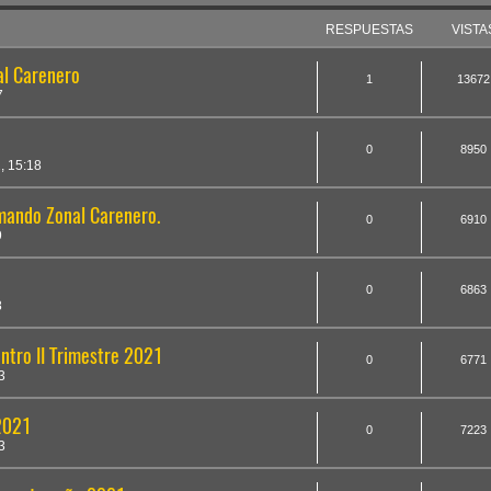
RESPUESTAS
VISTA
al Carenero
1
13672
7
0
8950
, 15:18
ando Zonal Carenero.
0
6910
9
0
6863
8
ntro II Trimestre 2021
0
6771
3
 2021
0
7223
3