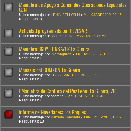
Maniobra de Apoyo a Comandos Operaciones Especiales
G/N
Último mensaje por
LENIN BELLORIN
«
Mar. 03ABR2012, 09:45
Respuestas:
3
Actividad programada por FEVESAR
Último mensaje por
scorona
«
Jue. 15MAR2012, 09:52
Maniobra 360º | ONSA/CZ La Guaira
Último mensaje por
lmaranguren
«
Jue. 02FEB2012, 10:56
Respuestas:
1
Mensaje del COMZON La Guaira
Último mensaje por
LGIS
«
Sab. 31DIC2011, 01:39
Respuestas:
1
I Maniobra de Captura del Pez León (La Guaira, VE)
Último mensaje por
scorona
«
Vie. 16SEP2011, 10:42
Respuestas:
1
Informe de Novedades: Los Roques
Último mensaje por
Wilfredo Landaeta
«
Lun. 12SEP2011, 10:02
Respuestas:
13