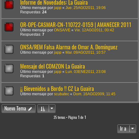
Informe de Novedades: La Guaira
Último mensaje por
japp
«
Jue. 25AGO2011, 19:06
Respuestas:
24
OR-OPE-CASMAR-CN-110722-0159 | AMANECER 2011
Último mensaje por
ONSA/VE
«
Vie. 12AGO2011, 00:42
Respuestas:
7
ONSA/REM Falsa Alarma de Omar A. Domínguez
Último mensaje por
japp
«
Mar. 09AGO2011, 10:57
Mensaje del COMZON La Guaira
Último mensaje por
japp
«
Lun. 03ENE2011, 23:08
Respuestas:
1
¡¡ Bievenidos a Bordo !! CZ La Guaira
Último mensaje por
scubatec
«
Dom. 16AGO2009, 11:45
Nuevo Tema
25 temas • Página
1
de
1
Ir a