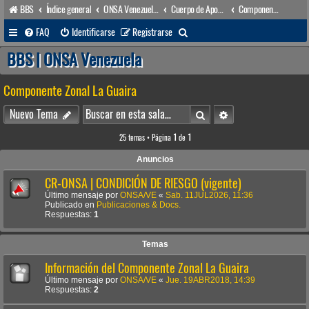
BBS
Índice general
ONSA Venezuela (acceso público)
Cuerpo de Apoyo & Salvamento Marítimo (órgano operacional)
Componente Zonal La Guaira
B
FAQ
Identificarse
Registrarse
u
BBS | ONSA Venezuela
s
Componente Zonal La Guaira
c
a
Buscar
Búsqueda avanzada
Nuevo Tema
r
25 temas • Página
1
de
1
Anuncios
CR-ONSA | CONDICIÓN DE RIESGO (vigente)
Último mensaje por
ONSA/VE
«
Sab. 11JUL2026, 11:36
Publicado en
Publicaciones & Docs.
Respuestas:
1
Temas
Información del Componente Zonal La Guaira
Último mensaje por
ONSA/VE
«
Jue. 19ABR2018, 14:39
Respuestas:
2