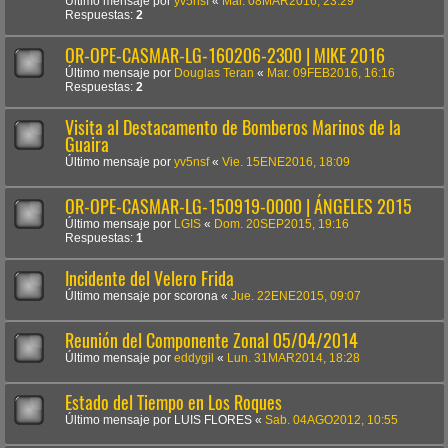
Último mensaje por
yv5nsf
«
Mar. 08MAR2016, 23:29
Respuestas:
2
OR-OPE-CASMAR-LG-160206-2300 | MIKE 2016
Último mensaje por
Douglas Teran
«
Mar. 09FEB2016, 16:16
Respuestas:
2
Visita al Destacamento de Bomberos Marinos de la
Guaira
Último mensaje por
yv5nsf
«
Vie. 15ENE2016, 18:09
OR-OPE-CASMAR-LG-150919-0000 | ÁNGELES 2015
Último mensaje por
LGIS
«
Dom. 20SEP2015, 19:16
Respuestas:
1
Incidente del Velero Frida
Último mensaje por
scorona
«
Jue. 22ENE2015, 09:07
Reunión del Componente Zonal 05/04/2014
Último mensaje por
eddygil
«
Lun. 31MAR2014, 18:28
Estado del Tiempo en Los Roques
Último mensaje por
LUIS FLORES
«
Sab. 04AGO2012, 10:55