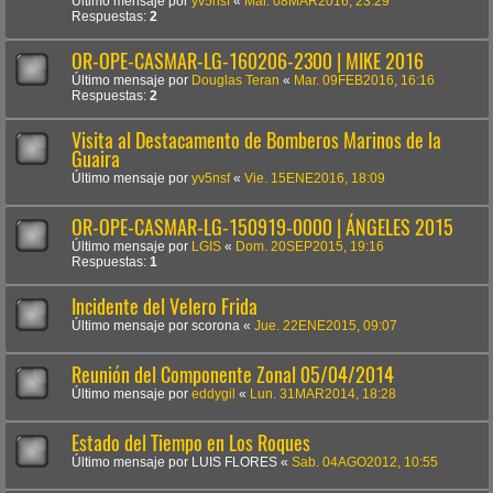
Último mensaje por
yv5nsf
«
Mar. 08MAR2016, 23:29
Respuestas:
2
OR-OPE-CASMAR-LG-160206-2300 | MIKE 2016
Último mensaje por
Douglas Teran
«
Mar. 09FEB2016, 16:16
Respuestas:
2
Visita al Destacamento de Bomberos Marinos de la
Guaira
Último mensaje por
yv5nsf
«
Vie. 15ENE2016, 18:09
OR-OPE-CASMAR-LG-150919-0000 | ÁNGELES 2015
Último mensaje por
LGIS
«
Dom. 20SEP2015, 19:16
Respuestas:
1
Incidente del Velero Frida
Último mensaje por
scorona
«
Jue. 22ENE2015, 09:07
Reunión del Componente Zonal 05/04/2014
Último mensaje por
eddygil
«
Lun. 31MAR2014, 18:28
Estado del Tiempo en Los Roques
Último mensaje por
LUIS FLORES
«
Sab. 04AGO2012, 10:55