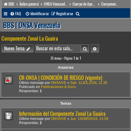
BBS
Índice general
ONSA Venezuela (acceso público)
Cuerpo de Apoyo & Salvamento Marítimo (órgano operacional)
Componente Zonal La Guaira
B
FAQ
Identificarse
Registrarse
u
BBS | ONSA Venezuela
s
Componente Zonal La Guaira
c
a
Buscar
Búsqueda avanzada
Nuevo Tema
r
25 temas • Página
1
de
1
Anuncios
CR-ONSA | CONDICIÓN DE RIESGO (vigente)
Último mensaje por
ONSA/VE
«
Sab. 11JUL2026, 11:36
Publicado en
Publicaciones & Docs.
Respuestas:
1
Temas
Información del Componente Zonal La Guaira
Último mensaje por
ONSA/VE
«
Jue. 19ABR2018, 14:39
Respuestas:
2