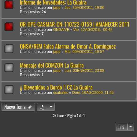
Informe de Novedades: La Guaira
Último mensaje por
japp
«
Jue. 25AGO2011, 19:06
Respuestas:
24
OR-OPE-CASMAR-CN-110722-0159 | AMANECER 2011
Último mensaje por
ONSA/VE
«
Vie. 12AGO2011, 00:42
Respuestas:
7
ONSA/REM Falsa Alarma de Omar A. Domínguez
Último mensaje por
japp
«
Mar. 09AGO2011, 10:57
Mensaje del COMZON La Guaira
Último mensaje por
japp
«
Lun. 03ENE2011, 23:08
Respuestas:
1
¡¡ Bievenidos a Bordo !! CZ La Guaira
Último mensaje por
scubatec
«
Dom. 16AGO2009, 11:45
Nuevo Tema
25 temas • Página
1
de
1
Ir a