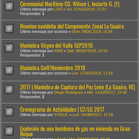
Ceremonial Marítimo CO. Wilson L. Inciarte G. (†)
Último mensaje por
LGIS
«
Vie. 07AGO2020, 21:51
Respuestas:
1
Reunion navideña del Componente Zonal La Guaira
Último mensaje por
scorona
«
Dom. 09DIC2018, 15:34
Maniobra Virgen del Valle SEP2018
Último mensaje por
IVMS
«
Sab. 08SEP2018, 22:54
Respuestas:
1
Maniobra Golf/Noviembre 2018
Último mensaje por
scorona
«
Lun. 27AGO2018, 12:19
2017 | Maniobra de Captura del Pez León (La Guaira, VE)
Último mensaje por
Diego Rodríguez
«
Mié. 14JUN2017, 15:36
Respuestas:
2
Cronograma de Actividades | CZ/LG 2017
Último mensaje por
YV5GJC
«
Lun. 24ABR2017, 11:59
Explosión de una bombona de gas en vivienda en Gran
Roque