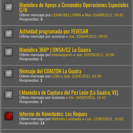
Maniobra de Apoyo a Comandos Operaciones Especiales
G/N
Último mensaje por
LENIN BELLORIN
«
Mar. 03ABR2012, 09:45
Respuestas:
3
Actividad programada por FEVESAR
Último mensaje por
scorona
«
Jue. 15MAR2012, 09:52
Maniobra 360º | ONSA/CZ La Guaira
Último mensaje por
lmaranguren
«
Jue. 02FEB2012, 10:56
Respuestas:
1
Mensaje del COMZON La Guaira
Último mensaje por
LGIS
«
Sab. 31DIC2011, 01:39
Respuestas:
1
I Maniobra de Captura del Pez León (La Guaira, VE)
Último mensaje por
scorona
«
Vie. 16SEP2011, 10:42
Respuestas:
1
Informe de Novedades: Los Roques
Último mensaje por
Wilfredo Landaeta
«
Lun. 12SEP2011, 10:02
Respuestas:
13