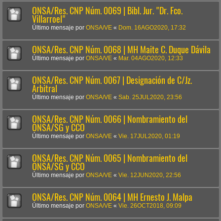
ONSA/Res. CNP Núm. 0069 | Bibl. Jur. "Dr. Fco.
Villarroel"
Último mensaje por
ONSA/VE
«
Dom. 16AGO2020, 17:32
ONSA/Res. CNP Núm. 0068 | MH Maite C. Duque Dávila
Último mensaje por
ONSA/VE
«
Mar. 04AGO2020, 12:33
ONSA/Res. CNP Núm. 0067 | Designación de C/Jz.
Arbitral
Último mensaje por
ONSA/VE
«
Sab. 25JUL2020, 23:56
ONSA/Res. CNP Núm. 0066 | Nombramiento del
ONSA/SG y CCO
Último mensaje por
ONSA/VE
«
Vie. 17JUL2020, 01:19
ONSA/Res. CNP Núm. 0065 | Nombramiento del
ONSA/SG y CCO
Último mensaje por
ONSA/VE
«
Vie. 12JUN2020, 22:56
ONSA/Res. CNP Núm. 0064 | MH Ernesto J. Malpa
Último mensaje por
ONSA/VE
«
Vie. 26OCT2018, 09:09