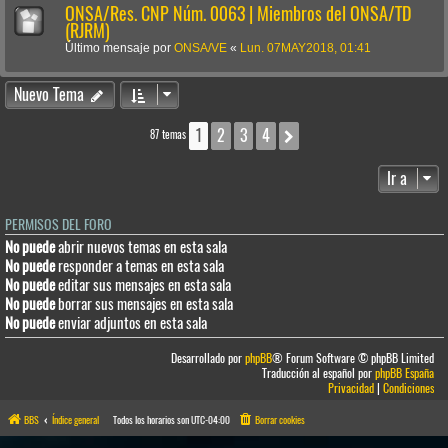
ONSA/Res. CNP Núm. 0063 | Miembros del ONSA/TD
(RJRM)
Último mensaje por
ONSA/VE
«
Lun. 07MAY2018, 01:41
Nuevo Tema
1
2
3
4
Siguiente
87 temas
Ir a
PERMISOS DEL FORO
No puede
abrir nuevos temas en esta sala
No puede
responder a temas en esta sala
No puede
editar sus mensajes en esta sala
No puede
borrar sus mensajes en esta sala
No puede
enviar adjuntos en esta sala
Desarrollado por
phpBB
® Forum Software © phpBB Limited
Traducción al español por
phpBB España
Privacidad
|
Condiciones
BBS
Índice general
Todos los horarios son
UTC-04:00
Borrar cookies