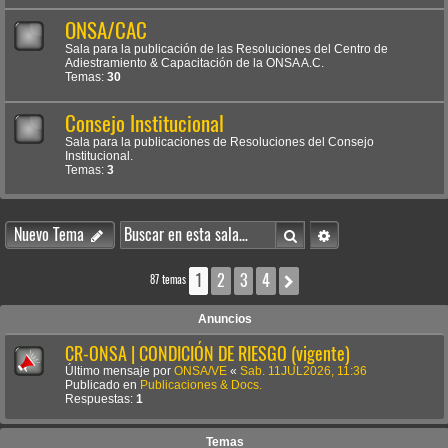
ONSA/CAC
Sala para la publicación de las Resoluciones del Centro de
Adiestramiento & Capacitación de la ONSA A.C.
Temas:
30
Consejo Institucional
Sala para la publicaciones de Resoluciones del Consejo
Institucional.
Temas:
3
Buscar
Búsqueda avanzada
Nuevo Tema
1
2
3
4
Siguiente
87 temas
Anuncios
CR-ONSA | CONDICIÓN DE RIESGO (vigente)
Último mensaje por
ONSA/VE
«
Sab. 11JUL2026, 11:36
Publicado en
Publicaciones & Docs.
Respuestas:
1
Temas