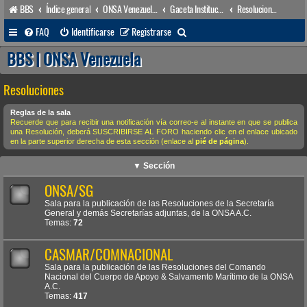
BBS
Índice general
ONSA Venezuela (acceso público)
Gaceta Institucional
Resoluciones
B
FAQ
Identificarse
Registrarse
u
BBS | ONSA Venezuela
s
Resoluciones
c
a
Reglas de la sala
Recuerde que para recibir una notificación vía correo-e al instante en que se publica
r
una Resolución, deberá SUSCRIBIRSE AL FORO haciendo clic en el enlace ubicado
en la parte superior derecha de esta sección (enlace al
pié de página
).
▼ Sección
ONSA/SG
Sala para la publicación de las Resoluciones de la Secretaría
General y demás Secretarías adjuntas, de la ONSA A.C.
Temas:
72
CASMAR/COMNACIONAL
Sala para la publicación de las Resoluciones del Comando
Nacional del Cuerpo de Apoyo & Salvamento Marítimo de la ONSA
A.C.
Temas:
417