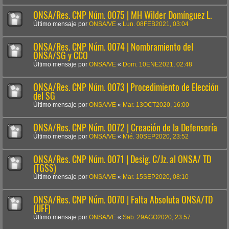
ONSA/Res. CNP Núm. 0075 | MH Wilder Domínguez L.
Último mensaje por
ONSA/VE
«
Lun. 08FEB2021, 03:04
ONSA/Res. CNP Núm. 0074 | Nombramiento del
ONSA/SG y CCO
Último mensaje por
ONSA/VE
«
Dom. 10ENE2021, 02:48
ONSA/Res. CNP Núm. 0073 | Procedimiento de Elección
del SG
Último mensaje por
ONSA/VE
«
Mar. 13OCT2020, 16:00
ONSA/Res. CNP Núm. 0072 | Creación de la Defensoría
Último mensaje por
ONSA/VE
«
Mié. 30SEP2020, 23:52
ONSA/Res. CNP Núm. 0071 | Desig. C/Jz. al ONSA/ TD
(TGSS)
Último mensaje por
ONSA/VE
«
Mar. 15SEP2020, 08:10
ONSA/Res. CNP Núm. 0070 | Falta Absoluta ONSA/TD
(JJFF)
Último mensaje por
ONSA/VE
«
Sab. 29AGO2020, 23:57