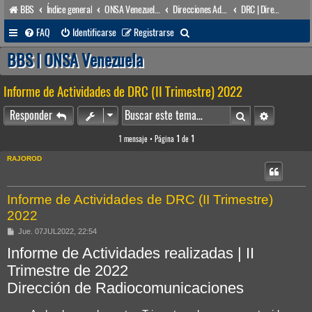
BBS
Índice general
ONSA Venezuela (acceso público)
Direcciones Administrativas
DRC | Dirección de Radiocomunicaciones
B
FAQ
Identificarse
Registrarse
u
BBS | ONSA Venezuela
s
Informe de Actividades de DRC (II Trimestre) 2022
c
a
Buscar
Búsqueda 
Responder
r
1 mensaje • Página
1
de
1
RAJOROD
Informe de Actividades de DRC (II Trimestre)
2022
M
Jue. 07JUL2022, 22:54
e
Informe de Actividades realizadas | II
n
s
Trimestre de 2022
a
j
Dirección de Radiocomunicaciones
e