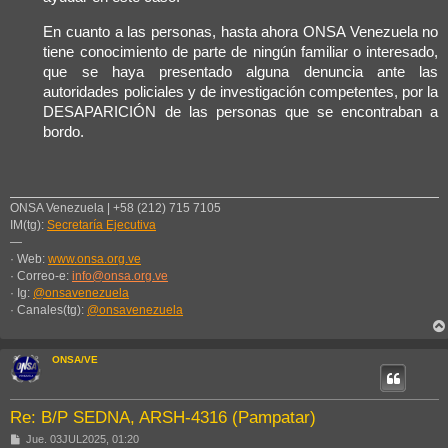
En cuanto a las personas, hasta ahora ONSA Venezuela no
tiene conocimiento de parte de ningún familiar o interesado,
que se haya presentado alguna denuncia ante las
autoridades policiales y de investigación competentes, por la
DESAPARICIÓN de las personas que se encontraban a
bordo.
ONSA Venezuela | +58 (212) 715 7105
IM(tg):
Secretaría Ejecutiva
—
· Web:
www.onsa.org.ve
· Correo-e:
info@onsa.org.ve
· Ig:
@onsavenezuela
· Canales(tg):
@onsavenezuela
ONSA/VE
Re: B/P SEDNA, ARSH-4316 (Pampatar)
M
Jue. 03JUL2025, 01:20