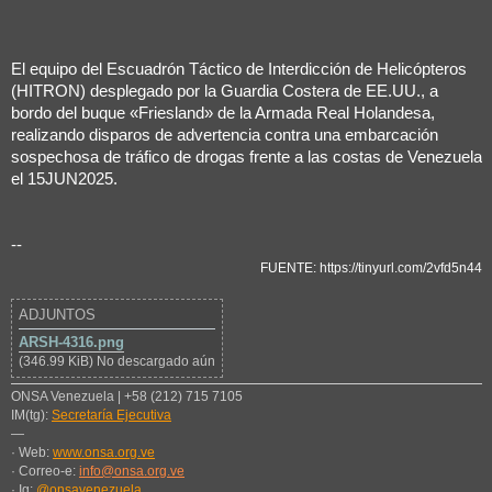
El equipo del Escuadrón Táctico de Interdicción de Helicópteros
(HITRON) desplegado por la Guardia Costera de EE.UU., a
bordo del buque «Friesland» de la Armada Real Holandesa,
realizando disparos de advertencia contra una embarcación
sospechosa de tráfico de drogas frente a las costas de Venezuela
el 15JUN2025.
--
FUENTE: https://tinyurl.com/2vfd5n44
ADJUNTOS
ARSH-4316.png
(346.99 KiB) No descargado aún
ONSA Venezuela | +58 (212) 715 7105
IM(tg):
Secretaría Ejecutiva
—
· Web:
www.onsa.org.ve
· Correo-e:
info@onsa.org.ve
· Ig:
@onsavenezuela