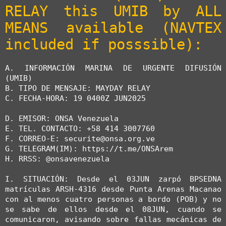
RELAY this UMIB by ALL 
MEANS available (NAVTEX 
included if posssible):
A. INFORMACIÓN MARINA DE URGENTE DIFUSIÓN 
(UMIB)

B. TIPO DE MENSAJE: MAYDAY RELAY

C. FECHA-HORA: 19 0400Z JUN2025

D. EMISOR: ONSA Venezuela

E. TEL. CONTACTO: +58 414 3007760

F. CORREO-E: securite@onsa.org.ve

G. TELEGRAM(IM): https://t.me/ONSArem

H. RRSS: @onsavenezuela

I. SITUACIÓN: Desde el 03JUN zarpó BPSEDNA 
matrículas ARSH-4316 desde Punta Arenas Macanao 
con al menos cuatro personas a bordo (POB) y no 
se sabe de ellos desde el 08JUN, cuando se 
comunicaron, avisando sobre fallas mecánicas de 