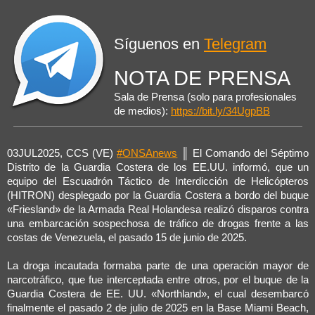
e
n
s
a
j
Síguenos en
Telegram
e
NOTA DE PRENSA
Sala de Prensa (solo para profesionales
de medios):
https://bit.ly/34UgpBB
03JUL2025, CCS (VE)
#ONSAnews
║ El Comando del Séptimo
Distrito de la Guardia Costera de los EE.UU. informó, que un
equipo del Escuadrón Táctico de Interdicción de Helicópteros
(HITRON) desplegado por la Guardia Costera a bordo del buque
«Friesland» de la Armada Real Holandesa realizó disparos contra
una embarcación sospechosa de tráfico de drogas frente a las
costas de Venezuela, el pasado 15 de junio de 2025.
La droga incautada formaba parte de una operación mayor de
narcotráfico, que fue interceptada entre otros, por el buque de la
Guardia Costera de EE. UU. «Northland», el cual desembarcó
finalmente el pasado 2 de julio de 2025 en la Base Miami Beach,