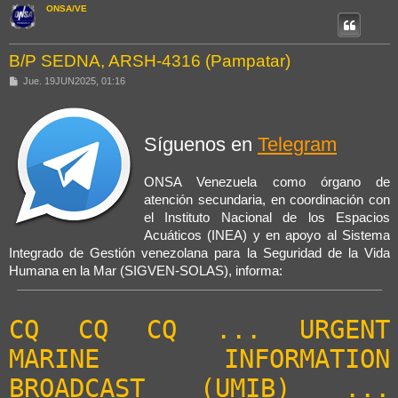
ONSA/VE
B/P SEDNA, ARSH-4316 (Pampatar)
M
Jue. 19JUN2025, 01:16
e
n
s
a
j
Síguenos en
Telegram
e
ONSA Venezuela como órgano de
atención secundaria, en coordinación con
el Instituto Nacional de los Espacios
Acuáticos (INEA) y en apoyo al Sistema
Integrado de Gestión venezolana para la Seguridad de la Vida
Humana en la Mar (SIGVEN-SOLAS), informa:
CQ CQ CQ ... URGENT 
MARINE INFORMATION 
BROADCAST (UMIB) ... 