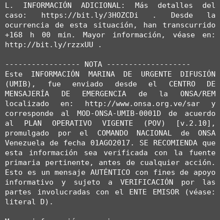
L. INFORMACIÓN ADICIONAL: Más detalles del 
caso: https://bit.ly/3HOZCDi . Desde la 
ocurrencia de esta situación, han transcurrido 
+168 h 00 min. Mayor información, véase en: 
http://bit.ly/rzzxUU .

----------------- NOTA -------------------

Este INFORMACIÓN MARINA DE URGENTE DIFUSIÓN 
(UMIB), fue enviado desde el CENTRO DE 
MENSAJERÍA DE EMERGENCIA de la ONSA/REM 
localizado en: http://www.onsa.org.ve/sar y 
corresponde al MOD-ONSA-UMIB-0001D de acuerdo 
al PLAN OPERATIVO VIGENTE (POV) [v.2.10], 
promulgado por el COMANDO NACIONAL de ONSA 
Venezuela de fecha 01AGO2017. SE RECOMIENDA que 
esta información sea verificada con la fuente 
primaria pertinente, antes de cualquier acción. 
Esto es un mensaje AUTÉNTICO con fines de apoyo 
informativo y sujeto a VERIFICACIÓN por las 
partes involucradas con el ENTE EMISOR (véase: 
literal D).
