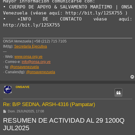
Mayor información comunicarse con:

• CUERPO DE APOYO & SALVAMENTO MARÍTIMO | ONSA 
Venezuela (véase aquí: http://bit.ly/12SX755 )

• +INFO DE CONTACTO véase aquí: 
http://bit.ly/12SX755
ONSA Venezuela | +58 (212) 715 7105
IM(tg):
Secretaría Ejecutiva
—
· Web:
www.onsa.org.ve
· Correo-e:
info@onsa.org.ve
· Ig:
@onsavenezuela
· Canales(tg):
@onsavenezuela
ONSA/VE
Re: B/P SEDNA, ARSH-4316 (Pampatar)
M
Dom. 29JUN2025, 17:08
e
RESUMEN DE ACTIVIDAD AL 29 1200Q
n
s
JUL2025
a
j
e