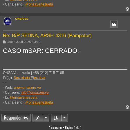
· Canales(tg):
@onsavenezuela
ONSA/VE
Re: B/P SEDNA, ARSH-4316 (Pampatar)
M
Jue. 03JUL2025, 03:19
e
CASO mSAR: CERRADO.-
n
s
a
j
e
ONSA Venezuela | +58 (212) 715 7105
IM(tg):
Secretaría Ejecutiva
—
· Web:
www.onsa.org.ve
· Correo-e:
info@onsa.org.ve
· Ig:
@onsavenezuela
· Canales(tg):
@onsavenezuela
Responder
4 mensajes • Página
1
de
1