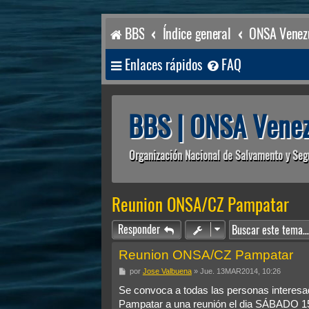
BBS
Índice general
ONSA Venezu
Enlaces rápidos
FAQ
BBS | ONSA Venez
Organización Nacional de Salvamento y Seg
Reunion ONSA/CZ Pampatar
Responder
Reunion ONSA/CZ Pampatar
M
por
Jose Valbuena
»
Jue. 13MAR2014, 10:26
e
n
Se convoca a todas las personas interesa
s
Pampatar a una reunión el dia SÁBADO 15
a