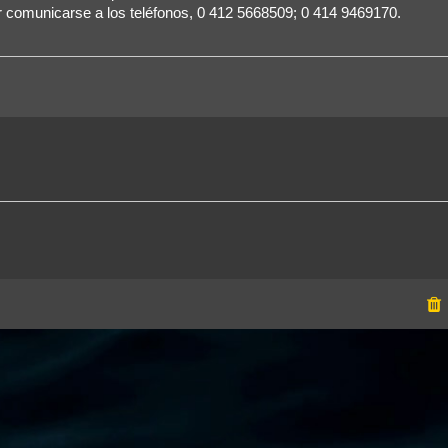
r comunicarse a los teléfonos, 0 412 5668509; 0 414 9469170.