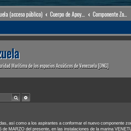
ela (acceso público)
Cuerpo de Apoyo & Salvamento Marítimo (órgano operacional)
Componente Zonal Pampatar
uela
uridad Marítima de los espacios Acuáticos de Venezuela [ONG]
Buscar
Búsqueda avanzada
das, así como a los aspirantes a conformar el nuevo componente zo
 de MARZO del presente, en las instalaciones de la marina VENET