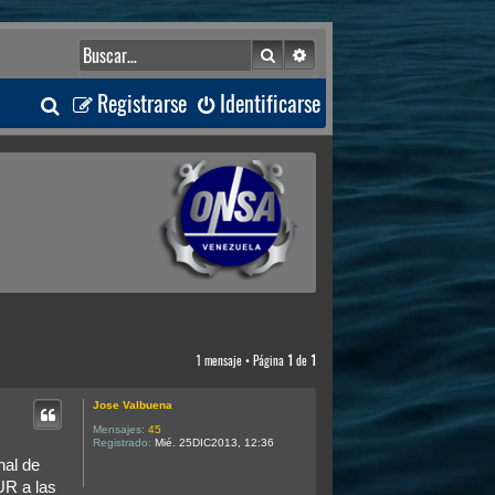
Buscar
Búsqueda avanzada
B
Registrarse
Identificarse
u
s
c
a
r
1 mensaje • Página
1
de
1
Jose Valbuena
Mensajes:
45
Registrado:
Mié. 25DIC2013, 12:36
nal de
UR a las