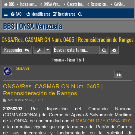
BBS
Índice general
ONSA Venezuela (acceso público)
Gaceta Institucional
Resoluciones
CASMAR/COMNACIONAL
B
FAQ
Identificarse
Registrarse
u
BBS | ONSA Venezuela
s
ONSA/Res. CASMAR CN Núm. 0405 | Reconsideración de Rangos
c
a
Buscar
Búsqueda 
Responder
r
1 mensaje • Página
1
de
1
ONSA/VE
ONSA/Res. CASMAR CN Núm. 0405 |
Reconsideración de Rangos
M
Mar. 03MAR2026, 13:37
e
n
20260303
: Por disposición del Comando Nacional
s
(COMNACIONAL) del Cuerpo de Apoyo & Salvamento Marítimo
a
j
de la ONSA, de conformidad con el
MAN-OR-OPE-ONSA-0001
,
e
a la normativa vigente que rige la materia del Patrón de Carrera
de sus integrantes y fundamentado en la solicitud de