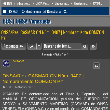
BBS
Índice general
ONSA Venezuela (acceso público)
Gaceta Institucional
Resoluciones
CASMAR/COMNACIONAL
B
FAQ
Identificarse
Registrarse
u
BBS | ONSA Venezuela
s
ONSA/Res. CASMAR CN Núm. 0407 | Nombramiento COMZON
c
PY
a
Buscar
Búsqueda 
r
Responder
1 mensaje • Página
1
de
1
ONSA/VE
ONSA/Res. CASMAR CN Núm. 0407 |
Nombramiento COMZON PY
M
Lun. 16MAR2026, 02:18
e
n
20240315
: De conformidad con el Título I, Capítulo II, del
s
MANUAL DE ORGANIZACIÓN (v.4.44) del CUERPO DE
a
j
APOYO & SALVAMENTO MARÍTIMO (CASMAR) de ONSA
e
VENEZUELA (ONSA A.C.) y en mi condición de COMANDANTE