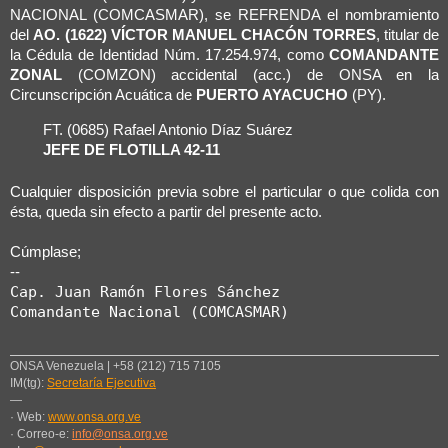
NACIONAL (COMCASMAR), se REFRENDA el nombramiento
del
AO. (1622) VÍCTOR MANUEL CHACÓN TORRES
, titular de
la Cédula de Identidad Núm. 17.254.974, como
COMANDANTE
ZONAL
(COMZON) accidental (acc.) de ONSA en la
Circunscripción Acuática de
PUERTO AYACUCHO
(PY).
FT. (0685) Rafael Antonio Díaz Suárez
JEFE DE FLOTILLA 42-11
Cualquier disposición previa sobre el particular o que colida con
ésta, queda sin efecto a partir del presente acto.
Cúmplase;
--
Cap. Juan Ramón Flores Sánchez

Comandante Nacional (COMCASMAR)
ONSA Venezuela | +58 (212) 715 7105
IM(tg):
Secretaría Ejecutiva
—
· Web:
www.onsa.org.ve
· Correo-e:
info@onsa.org.ve