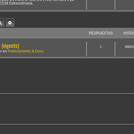
1536 Extraordinaria.
Buscar
Búsqueda avanzada
RESPUESTAS
VISTA
(vigente)
1
46810
» en
Publicaciones & Docs.