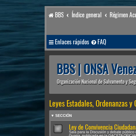
BBS
Índice general
Régimen Acu
Enlaces rápidos
FAQ
BBS | ONSA Venez
Organización Nacional de Salvamento y Seg
Leyes Estadales, Ordenanzas y 
▼ SECCIÓN
Ley de Convivencia Ciudadan
Sala para la Discusión y debate públic
Guaira, publicada en la GACETA OFICI