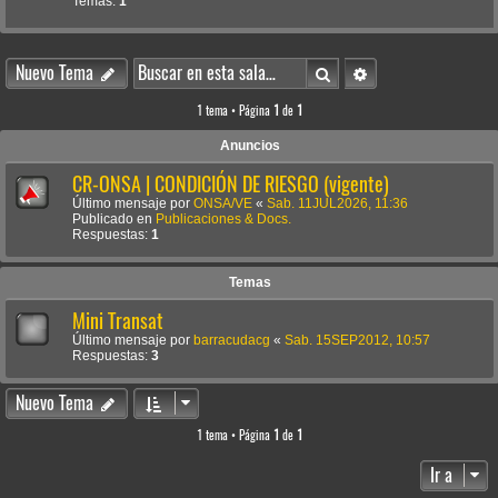
Temas:
1
Buscar
Búsqueda avanzada
Nuevo Tema
1 tema • Página
1
de
1
Anuncios
CR-ONSA | CONDICIÓN DE RIESGO (vigente)
Último mensaje por
ONSA/VE
«
Sab. 11JUL2026, 11:36
Publicado en
Publicaciones & Docs.
Respuestas:
1
Temas
Mini Transat
Último mensaje por
barracudacg
«
Sab. 15SEP2012, 10:57
Respuestas:
3
Nuevo Tema
1 tema • Página
1
de
1
Ir a