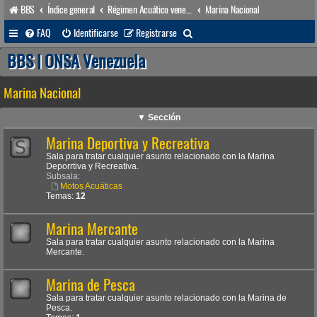
BBS
Índice general
Régimen Acuático venezolano
Marina Nacional
B
FAQ
Identificarse
Registrarse
u
BBS | ONSA Venezuela
s
Marina Nacional
c
a
▼ Sección
r
Marina Deportiva y Recreativa
Sala para tratar cualquier asunto relacionado con la Marina
Deporrtiva y Recreativa.
Subsala:
Motos Acuáticas
Temas:
12
Marina Mercante
Sala para tratar cualquier asunto relacionado con la Marina
Mercante.
Marina de Pesca
Sala para tratar cualquier asunto relacionado con la Marina de
Pesca.